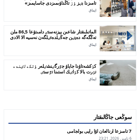
تامىزدا بٸز ٶز تاڭداۋىمىزدى جاسايمىز»
ايماق
الماتىلىقتار شاعىن بيزنەستٸ دامىتۋعا 86,5 ملن
تەڭگەگە دەيٸن جەڭٸلدەتٸلگەن نەسيە الا الادى
ايماق
كٶكشەتاۋدا جاياۋ جٷرگٸنشٸلەر ٶتكەلٸندە
تٶرت بالا كٶلٸك استىنا تٷستٸ
ايماق
سوڭعى جاڭالىقتار
7 تامىزعا ارنالعان اۋا رايى بولجامى
6 تامىز, 2026, 23:21