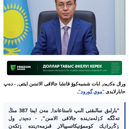
ورال ەكٸمٸ ابات شىنىبەكوۆ قانشا جالاقى الاتىنىن ايتتى, - دەپ
حابارلايدى
"موي گورود".
"بارلىق سالىقتى الىپ تاستاعاندا, مەن ايىنا 387 مىڭ
تەڭگە كٶلەمٸندە جالاقى الامىن", - دەيدٸ ول
ٶڭٸرلٸك كوممۋنيكاتسييالار قىزمەتٸندە ٶتكەن