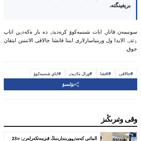
بريفينگتە.
سونىمەن قاتار, ابات شىنىبەكوۆ كرەديتٸ دە بار ەكەنٸن اتاپ
ٶتتٸ. الايدا ول ورىنباسارلارى ايىنا قانشا جالاقى الاتىنىن ايتقان
جوق.
جالاقى
اقشا
ورال ەكٸمٸ
اباي شىنىبەكوۆ
بۆلىسۋ
وقى وتىرىڭىز
الماتى كەسٸپورىندارىنىڭ قىزمەتكەرلەرٸ: «23