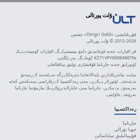
ۇلت پورتالى
قۇرىلتايشى: «Tengri Gold» جشس
2012-2026 © ۇلت پورتالى
قر اقپارات جەنە قوعامدىق دامۋ مينيسترلٸگٸ اقپارات كوميتەتٸنٸڭ
№KZ71VPY00084887 كۋەلٸگٸ بەرٸلگەن.
اۆتورلىق جەنە جارناما قۇقىقتارى تولىق ساقتالعان.
سايت ماتەريالدارىن پايدالانعاندا دەرەككٶزگە سٸلتەمە كٶرسەتۋ
مٸندەتتٸ. اۆتورلار پٸكٸرٸ مەن رەداكتسييا كٶزقاراسى سەيكەس كەلە
بەرمەۋٸ مٷمكٸن. جارناما مەن حابارلاندىرۋلاردىڭ مازمۇنىنا جارناما
بەرۋشٸ جاۋاپتى.
رەداكتسييا
جارناما
جوبا تۋرالى
قۇپييالىلىق ساياساتى