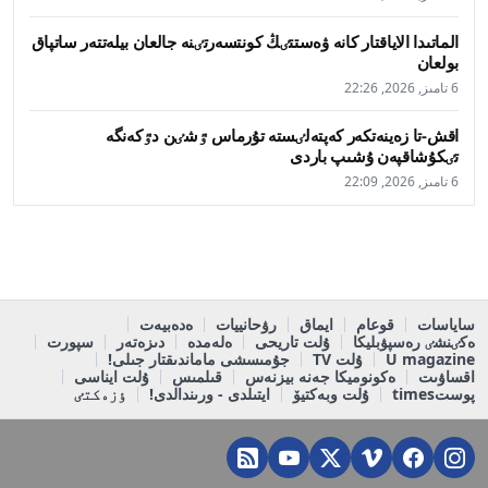
الماتىدا الاياقتار كانە ۋەستتٸڭ كونتسەرتٸنە جالعان بيلەتتەر ساتپاق
بولعان
6 تامىز, 2026, 22:26
اقش-تا زەينەتكەر كەپتەلٸستە تۇرماس ٷشٸن دٷكەنگە
تٸكۇشاقپەن ۇشىپ باردى
6 تامىز, 2026, 22:09
ساياسات
قوعام
ايماق
رۋحانييات
ەدەبيەت
ەكٸنشٸ رەسپۋبليكا
ۇلت تاريحى
ەلەمدە
دىزەتەر
سپورت
U magazine
ۇلت TV
جۇمىسشى ماماندىقتار جىلى!
اقساۋىت
ەكونوميكا جەنە بيزنەس
قىلمىس
ۇلت ايناسى
پوستtimes
ۇلت وبەكتيۆ
ايتىلدى - ورىندالدى!
ٶزەكتٸ