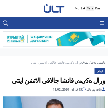
Рус
Lat
Төте
Қаз
باستى بەت
/
ايماق
/
ورال ەكٸمٸ قانشا جالاقى الاتىنىن ايتتى
ايماق
ورال ەكٸمٸ قانشا جالاقى الاتىنىن ايتتى
ۇلت پورتالى
15 قازان, 2020, 11:02