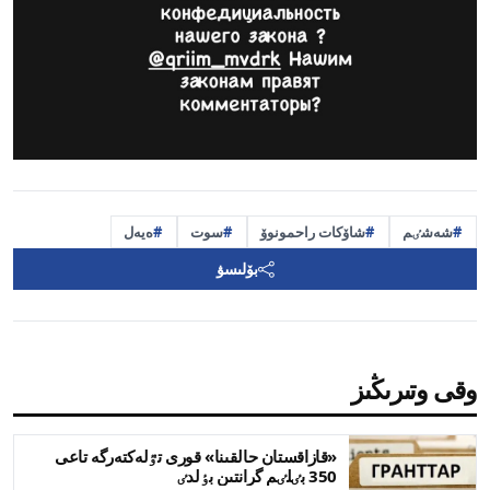
شەشٸم
شاۆكات راحمونوۆ
سوت
ەيەل
بۆلىسۋ
وقى وتىرىڭىز
«قازاقستان حالقىنا» قورى تٷلەكتەرگە تاعى
350 بٸلٸم گرانتىن بٶلدٸ