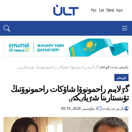
Рус
Lat
Төте
Қаз
باستى بەت
/
قوعام
/
گٷلايىم راحمونوۆا شاۆكات راحمونوۆتىڭ تۋىستارىن...
قوعام
گٷلايىم راحمونوۆا شاۆكات راحمونوۆتىڭ
تۋىستارىنا شٷيلٸكتٸ
نازىم ەدٸلەت
3 ماۋسىم, 2026, 09:10