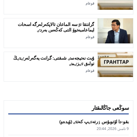
قوعام
گرانتقا تٷسە الماعان تالاپكەرلەرگە اسحات
ايماعامبەتوۆ التى كەڭەس بەردٸ
قوعام
ۇبت نەتيجەسٸ شىقتى: گرانت يەگەرلەرٸنٸڭ
تولىق تٸزٸمٸ
قوعام
سوڭعى جاڭالىقتار
بقو-دا اۆتوبۋس ٶرتەنٸپ كەتتٸ (ۆيدەو)
9 تامىز, 2026, 20:44