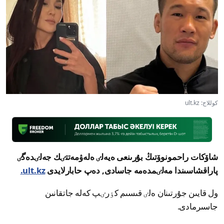
كوللاج: ult.kz
شاۆكات راحمونوۆتىڭ بۇرىنعى ەيەلٸ ەلەۋمەتتٸك جەلٸدەگٸ
پاراقشاسىندا مەلٸمدەمە جاسادى, دەپ حابارلايدى
ult.kz.
ول قايىن جۇرتىنان ەلٸ قىسىم كٶرٸپ كەلە جاتقانىن
جاسىرمادى.