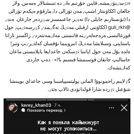
«تٷسٸنۋٸمشە, قايىن جۇرتىم ەلٸ دە تىنىشتالار ەمەس. ولار
جالعان اككاۋنتتار اشىپ, مەن تۋرالى دا, مارقۇم ەپكەم تۋرالى
دا (تۋىستارىم جايلى دا) نەبٸر جاعىمسىز سٶزدەر جازعان. ەندٸ
@guli_rkh اككاۋنتى ارقىلى مەنٸڭ تەگٸمدٸ كٶرسەتٸپ, جول
قوزعالىسى ەرەجەلەرٸنە قاتىستى مەلٸمەتتەردٸ زاڭسىز تاراتا
باستاپتى. وسىلايشا مەنٸڭ ابىرويىما نۇقسان كەلتٸرٸپ وتىر!
ەلدە بۇل مەن جول اپاتىنا تٷسكەن جاعدايعا بايلانىستى ماعان
جاسالىپ جاتقان قوسىمشا قىسىم با?» - دەپ جازدى
كەلٸنشەك.
گٷلايىم راحمونوۆا الماتى پوليتسيياسىنا وسى جاعداي بويىنشا
شۇعىل تٷردە شارا قولدانۋدى تالاپ ەتتٸ.