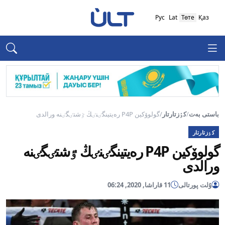
Рус
Lat
Төте
Қаз
باستى بەت
/
كٶزتارتار
/
گولوۆكين P4P رەيتينگٸنٸڭ ٷشتٸگٸنە ورالدى
كٶزتارتار
گولوۆكين P4P رەيتينگٸنٸڭ ٷشتٸگٸنە
ورالدى
ۇلت پورتالى
11 قاراشا, 2020, 06:24