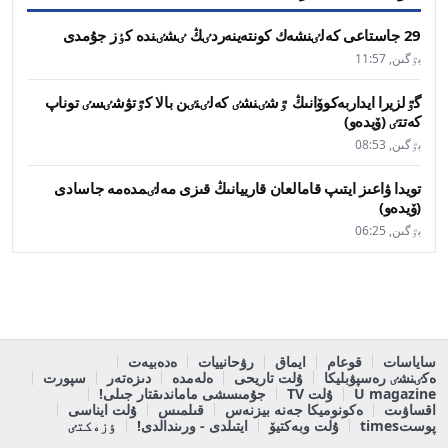
29 جاستاعى كەلٸنشەك كونتەينەردٸڭ ٸشٸندە كٶز جۇمدى
بٷگىن, 11:57
گٷلزيرا ايداربەكوۆانىڭ ٷشٸنشٸ كەلٸنٸن بالا كٷتۋشٸسٸ توناپ
كەتتٸ (ۆيدەو)
بٷگىن, 08:53
تويدا ۋاعىز ايتىپ قامالعان قارييانىڭ قىزى مەلٸمدەمە جاسادى
(ۆيدەو)
بٷگىن, 06:25
ساياسات
قوعام
ايماق
رۋحانييات
ەدەبيەت
ەكٸنشٸ رەسپۋبليكا
ۇلت تاريحى
ەلەمدە
دىزەتەر
سپورت
U magazine
ۇلت TV
جۇمىسشى ماماندىقتار جىلى!
اقساۋىت
ەكونوميكا جەنە بيزنەس
قىلمىس
ۇلت ايناسى
پوستtimes
ۇلت وبەكتيۆ
ايتىلدى - ورىندالدى!
ٶزەكتٸ