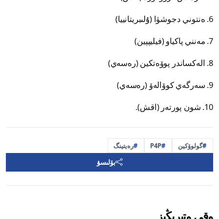
6. ەنتوني دجوشۋا (ۇلىبريتانييا)
7. مەنني پاكياو (فيليپپين)
8. الەكساندر پوۆەتكين (رەسەي)
9. سەرگەي كوۆالەۆ (رەسەي)
10. شون پورتەر (اقش).
گولوۆكين
P4P
رەيتينگ
بۆلىسۋ
وقى وتىرىڭىز