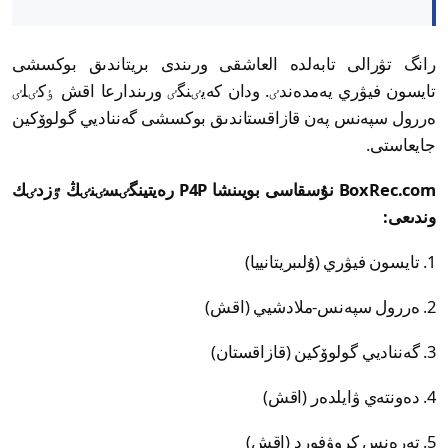
رانگ تۋرالى تابەلدە العاشقى ورىندى بريتاندىق بوكسشى
تايسون فيۋري يەمدەندٸ. ودان كەيٸنگٸ ورىندارعا اقش ٶكٸلٸ
ەررول سپەنس پەن قازاقستاندىق بوكسشى گەنناديي گولوۆكين
جايعاستى.
BoxRec.com نۇسقاسى بويىنشا P4P رەيتينگٸسٸنٸڭ ٷزدٸك
وندىعى:
1. تايسون فيۋري (ۇلىبريتانييا)
2. ەررول سپەنس-ملادشيي (اقش)
3. گەنناديي گولوۆكين (قازاقستان)
4. دەونتەي ۋايلدەر (اقش)
5. تەرەنس كروۋفورد (اقش)