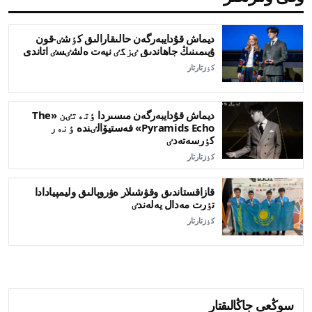
ديماش قۇدايبەرگەن حالىقارالىق كٶشٸ-قون
ۇيىمىنىڭ جاھاندىق ٸزگٸ نيەت ەلشٸسٸ اتاندى
كٶزتارتار
ديماش قۇدايبەرگەن مىسىردا ٶتەتٸن «The
Pyramids Echo» فەستيۆالٸندە ٶنەر
كٶرسەتەدٸ
كٶزتارتار
قازاقستاندىق وقۋشىلار ەۋروپالىق وليمپيادادا
تٶرت مەدال يەلەندٸ
كٶزتارتار
سوڭعى جاڭالىقتار