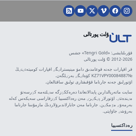
ۇلت پورتالى
قۇرىلتايشى: «Tengri Gold» جشس
2012-2026 © ۇلت پورتالى
قر اقپارات جەنە قوعامدىق دامۋ مينيسترلٸگٸ اقپارات كوميتەتٸنٸڭ
№KZ71VPY00084887 كۋەلٸگٸ بەرٸلگەن.
اۆتورلىق جەنە جارناما قۇقىقتارى تولىق ساقتالعان.
سايت ماتەريالدارىن پايدالانعاندا دەرەككٶزگە سٸلتەمە كٶرسەتۋ
مٸندەتتٸ. اۆتورلار پٸكٸرٸ مەن رەداكتسييا كٶزقاراسى سەيكەس كەلە
بەرمەۋٸ مٷمكٸن. جارناما مەن حابارلاندىرۋلاردىڭ مازمۇنىنا جارناما
بەرۋشٸ جاۋاپتى.
رەداكتسييا