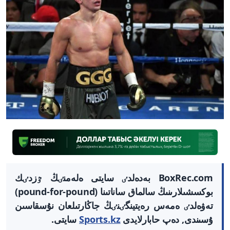
BoxRec.com بەدەلدٸ سايتى ەلەمنٸڭ ٷزدٸك
بوكسشىلارىنىڭ سالماق ساناتىنا (pound-for-pound)
تەۋەلدٸ ەمەس رەيتينگٸنٸڭ جاڭارتىلعان نۇسقاسىن
ۇسىندى, دەپ حابارلايدى
Sports.kz
سايتى.