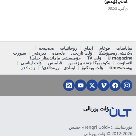
كەتتٸ (ۆيدەو)
بٷگىن, 08:53
ساياسات
قوعام
ايماق
رۋحانييات
ەدەبيەت
ەكٸنشٸ رەسپۋبليكا
ۇلت تاريحى
ەلەمدە
دىزەتەر
سپورت
U magazine
ۇلت TV
جۇمىسشى ماماندىقتار جىلى!
اقساۋىت
ەكونوميكا جەنە بيزنەس
قىلمىس
ۇلت ايناسى
پوستtimes
ۇلت وبەكتيۆ
ايتىلدى - ورىندالدى!
ٶزەكتٸ
ۇلت پورتالى
قۇرىلتايشى: «Tengri Gold» جشس
2012-2026 © ۇلت پورتالى