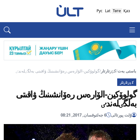
Рус
Lat
Төте
Қаз
باستى بەت
/
كٶزتارتار
/
گولوۆكين-الۆارەس رەۆانشىنىڭ ۋاقىتى بەلگٸلەندٸ
كٶزتارتار
گولوۆكين-الۆارەس رەۆانشىنىڭ ۋاقىتى
بەلگٸلەندٸ
ۇلت پورتالى
6 جەلتوقسان, 2017, 08:21