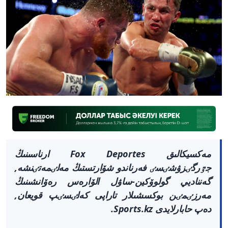
مەكسيكالىق Fox Deportes ارناسىنىڭ
جٷرگٸزۋشٸسٸ فەرناندو شۆارتستىڭ مەلٸمەتٸنشە,
گەنناديي گولوۆكين-ساۋل الۆارەس رەۆانشىنىڭ
مەرزٸمٸن بوكسشىلار تاراپى كەلٸسٸپ قويعان,
دەپ حابارلايدى Sports.kz.