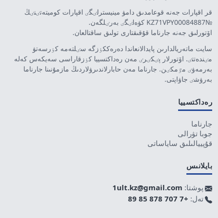
قر اقپارات جەنە قوعامدىق دامۋ مينيسترلٸگٸ اقپارات كوميتەتٸنٸڭ
№KZ71VPY00084887 كۋەلٸگٸ بەرٸلگەن.
اۆتورلىق جەنە جارناما قۇقىقتارى تولىق ساقتالعان.
سايت ماتەريالدارىن پايدالانعاندا دەرەككٶزگە سٸلتەمە كٶرسەتۋ
مٸندەتتٸ. اۆتورلار پٸكٸرٸ مەن رەداكتسييا كٶزقاراسى سەيكەس كەلە
بەرمەۋٸ مٷمكٸن. جارناما مەن حابارلاندىرۋلاردىڭ مازمۇنىنا جارناما
بەرۋشٸ جاۋاپتى.
رەداكتسييا
جارناما
جوبا تۋرالى
قۇپييالىلىق ساياساتى
بايلانىس
پوشتا:
1ult.kz@gmail.com
تەل:
+7 707 878 85 89