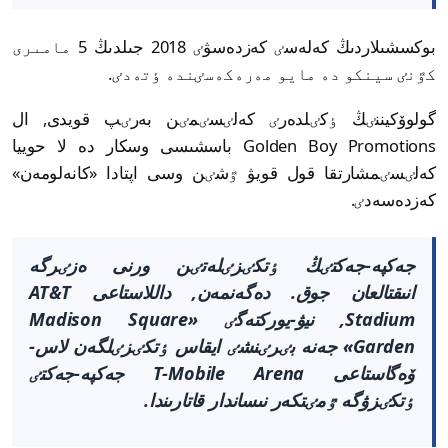
بوكسشىلاردىڭ كەلەسٸ كەزدەسۋٸ 2018 جىلدىڭ 5 مامىرى
كٷنٸ سينكو دە مايو مەرەكەسٸندە ٶتەدٸ.
گولوۆكيننٸڭ ٶكٸلدەرٸ كەلٸسٸمٸن بەرٸپ قويدى, ال
Golden Boy Promotions باسشىسى وسكار دە لا حوييا
كەلٸسٸمشارتقا قول قويۋ ٷشٸن وسى اپتادا «كانەلومەن»
كەزدەسەدٸ.
جەكپە-جەكتٸڭ ٶتكٸزٸلەتٸن ورنى ەزٸرگە
انىقتالعان جوق. دەگەنمەن, داللاستاعى AT&T
Stadium, نيۋ-يوركتەگٸ «Madison Square
Garden» جەنە بٸرٸنشٸ ايقاس ٶتكٸزٸلگەن لاس-
ۆەگاستاعى T-Mobile Arena جەكپە-جەكتٸ
ٶتكٸزۋگە ٷمٸتكەر نىساندار قاتارىندا.