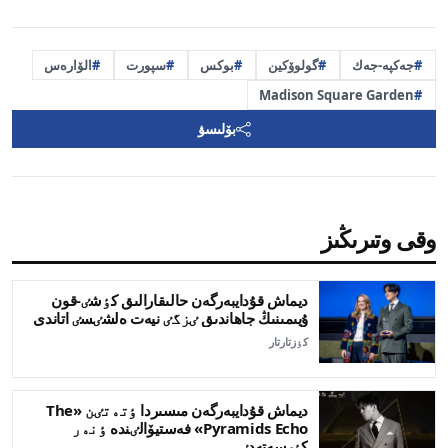
جەكپە-جەك
گولوۆكين
بوكس
سپورت
الۆارەس
Madison Square Garden
بۆلىسۋ
وقى وتىرىڭىز
ديماش قۇدايبەرگەن حالىقارالىق كٶشٸ-قون
ۇيىمىنىڭ جاھاندىق ٸزگٸ نيەت ەلشٸسٸ اتاندى
كٶزتارتار
ديماش قۇدايبەرگەن مىسىردا ٶتەتٸن «The
Pyramids Echo» فەستيۆالٸندە ٶنەر
كٶرسەتەدٸ