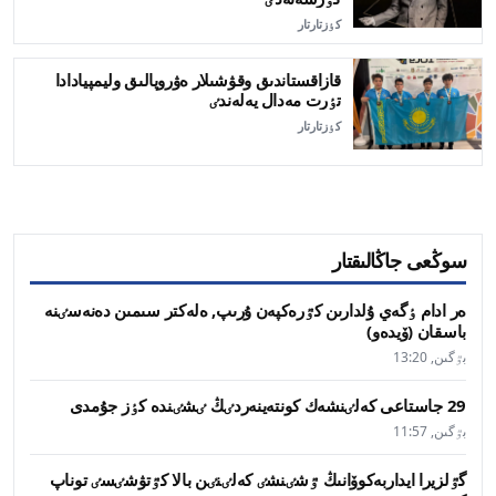
كٶزتارتار
قازاقستاندىق وقۋشىلار ەۋروپالىق وليمپيادادا
تٶرت مەدال يەلەندٸ
كٶزتارتار
سوڭعى جاڭالىقتار
ەر ادام ٶگەي ۇلدارىن كٷرەكپەن ۇرىپ, ەلەكتر سىمىن دەنەسٸنە
باسقان (ۆيدەو)
بٷگىن, 13:20
29 جاستاعى كەلٸنشەك كونتەينەردٸڭ ٸشٸندە كٶز جۇمدى
بٷگىن, 11:57
گٷلزيرا ايداربەكوۆانىڭ ٷشٸنشٸ كەلٸنٸن بالا كٷتۋشٸسٸ توناپ