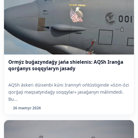
Ormýz buǵazyndaǵy jańa shielenis: AQSh Iranǵa
qorǵanys soqqylaryn jasady
AQSh áskeri dúisenbi kúni Irannyń ońtústiginde «ózin-ózi
qorǵaý maqsatyndaǵy soqqylar» jasaǵanyn málimdedi.
Bu...
26 mamyr 2026