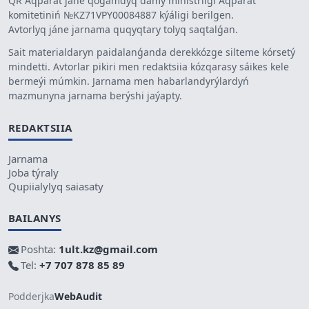
QR Aqparat jáne qoǵamdyq damý ministrligi Aqparat
komitetiniń №KZ71VPY00084887 kýáligi berilgen.
Avtorlyq jáne jarnama quqyqtary tolyq saqtalǵan.
Sait materialdaryn paidalanǵanda derekkózge silteme kórsetý
mindetti. Avtorlar pikiri men redaktsiia kózqarasy sáikes kele
bermeýi múmkin. Jarnama men habarlandyrýlardyń
mazmunyna jarnama berýshi jaýapty.
REDAKTSIIA
Jarnama
Joba týraly
Qupiialylyq saiasaty
BAILANYS
Poshta:
1ult.kz@gmail.com
Tel:
+7 707 878 85 89
Podderjka
WebAudit