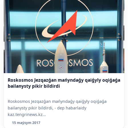
Roskosmos Jezqazǵan mańyndaǵy qaiǵyly oqiǵaǵa
bailanysty pikir bildirdi
Roskosmos Jezqazǵan mańyndaǵy qaiǵyly oqiǵaǵa
bailanysty pikir bildirdi, - dep habarlaidy
kaz.tengrinews.kz...
15 maýsym 2017