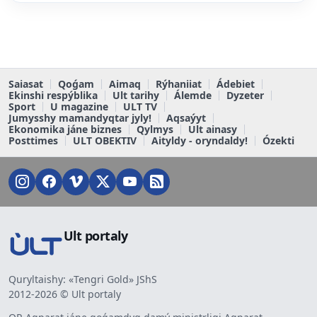
Saiasat
Qoǵam
Aimaq
Rýhaniiat
Ádebiet
Ekinshi respýblika
Ult tarihy
Álemde
Dyzeter
Sport
U magazine
ULT TV
Jumysshy mamandyqtar jyly!
Aqsaýyt
Ekonomika jáne biznes
Qylmys
Ult ainasy
Posttimes
ULT OBEKTIV
Aityldy - oryndaldy!
Ózekti
Ult portaly
Quryltaishy: «Tengri Gold» JShS
2012-2026 © Ult portaly