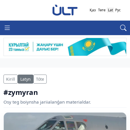
Қаз
Төте
Lat
Рус
Kirill
Latyn
Tóte
#zymyran
Osy teg boiynsha jariialanǵan materialdar.