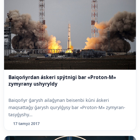
Baiqońyrdan áskeri spýtnigi bar «Proton-M»
zymyrany ushyryldy
Baiqońyr ǵarysh ailaǵynan beisenbi kúni áskeri
maqsattaǵy ǵarysh qurylǵysy bar «Proton-M» zymyran-
tasyǵyshy...
17 tamyz 2017