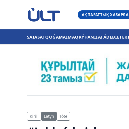
АҚПАРАТТЫҚ ХАБАРЛ
SAIASAT
QOǴAM
AIMAQ
RÝHANIIAT
ÁDEBIET
EK
Kirill
Latyn
Tóte