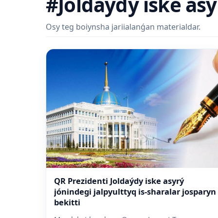
#Joldaýdy iske asy
Osy teg boiynsha jariialanǵan materialdar.
QR Prezidenti Joldaýdy iske asyrý
jónindegi jalpyulttyq is-sharalar josparyn
bekitti