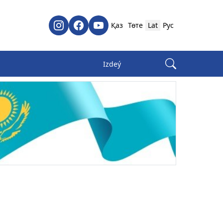
Қаз
Төте
Lat
Рус