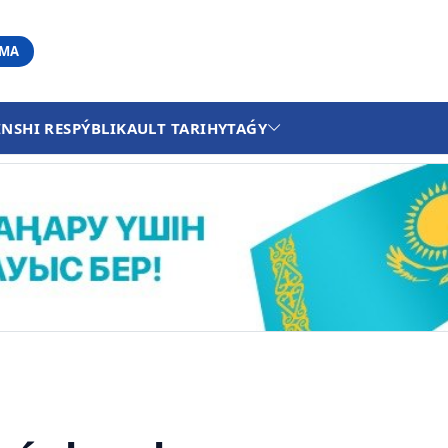
АМА
INSHI RESPÝBLIKA
ULT TARIHY
TAǴY