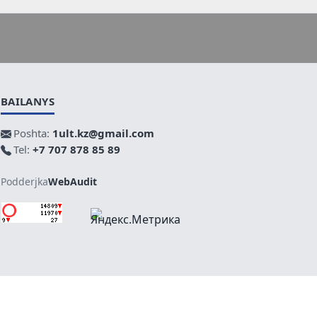
BAILANYS
Poshta:
1ult.kz@gmail.com
Tel:
+7 707 878 85 89
Podderjka
WebAudit