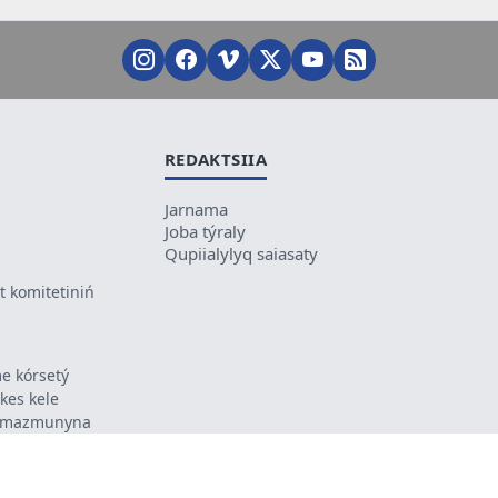
REDAKTSIIA
Jarnama
Joba týraly
Qupiialylyq saiasaty
 komitetiniń
e kórsetý
ikes kele
ń mazmunyna