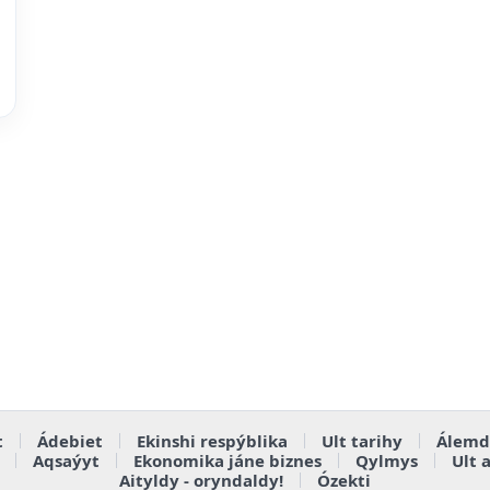
t
Ádebiet
Ekinshi respýblika
Ult tarihy
Álemd
Aqsaýyt
Ekonomika jáne biznes
Qylmys
Ult 
Aityldy - oryndaldy!
Ózekti