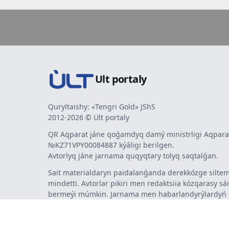
Ult portaly
Quryltaishy: «Tengri Gold» JShS
2012-2026 © Ult portaly
QR Aqparat jáne qoǵamdyq damý ministrligi Aqparat
№KZ71VPY00084887 kýáligi berilgen.
Avtorlyq jáne jarnama quqyqtary tolyq saqtalǵan.
Sait materialdaryn paidalanǵanda derekkózge siltem
mindetti. Avtorlar pikiri men redaktsiia kózqarasy sá
bermeýi múmkin. Jarnama men habarlandyrýlardy
jarnama berýshi jaýapty.