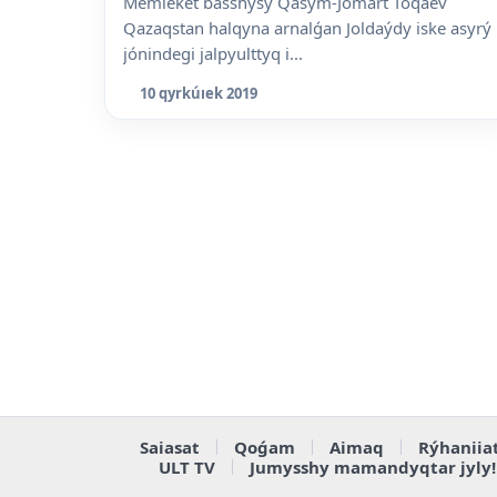
Memleket basshysy Qasym-Jomart Toqaev
Qazaqstan halqyna arnalǵan Joldaýdy iske asyrý
jónindegi jalpyulttyq i...
10 qyrkúıek 2019
Saiasat
Qoǵam
Aimaq
Rýhaniia
ULT TV
Jumysshy mamandyqtar jyly!