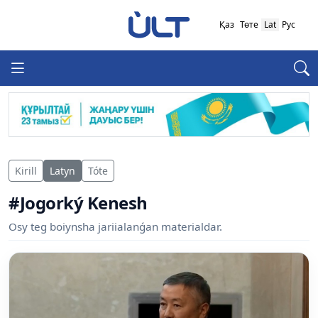
Қаз
Төте
Lat
Рус
Kirill
Latyn
Tóte
#Jogorký Kenesh
Osy teg boiynsha jariialanǵan materialdar.