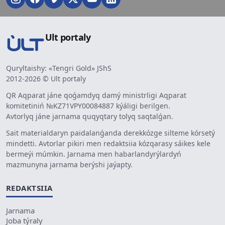
Ult portaly
Quryltaishy: «Tengri Gold» JShS
2012-2026 © Ult portaly
QR Aqparat jáne qoǵamdyq damý ministrligi Aqparat
komitetiniń №KZ71VPY00084887 kýáligi berilgen.
Avtorlyq jáne jarnama quqyqtary tolyq saqtalǵan.
Sait materialdaryn paidalanǵanda derekkózge silteme kórsetý
mindetti. Avtorlar pikiri men redaktsiia kózqarasy sáikes kele
bermeýi múmkin. Jarnama men habarlandyrýlardyń
mazmunyna jarnama berýshi jaýapty.
REDAKTSIIA
Jarnama
Joba týraly