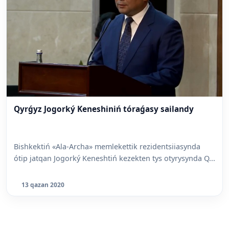
Qyrǵyz Jogorký Keneshiniń tóraǵasy sailandy
Bishkektiń «Ala-Archa» memlekettik rezidentsiiasynda
ótip jatqan Jogorký Keneshtiń kezekten tys otyrysynda Q...
13 qazan 2020