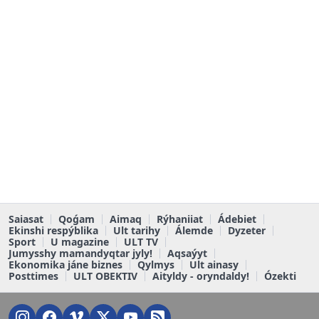
Saiasat
Qoǵam
Aimaq
Rýhaniiat
Ádebiet
Ekinshi respýblika
Ult tarihy
Álemde
Dyzeter
Sport
U magazine
ULT TV
Jumysshy mamandyqtar jyly!
Aqsaýyt
Ekonomika jáne biznes
Qylmys
Ult ainasy
Posttimes
ULT OBEKTIV
Aityldy - oryndaldy!
Ózekti