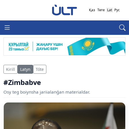
Қаз
Төте
Lat
Рус
Kirill
Latyn
Tóte
#Zimbabve
Osy teg boiynsha jariialanǵan materialdar.