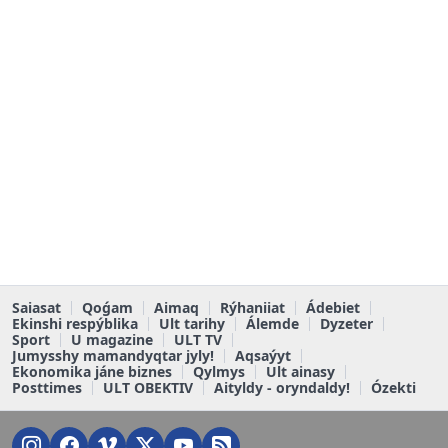
Saiasat
Qoǵam
Aimaq
Rýhaniiat
Ádebiet
Ekinshi respýblika
Ult tarihy
Álemde
Dyzeter
Sport
U magazine
ULT TV
Jumysshy mamandyqtar jyly!
Aqsaýyt
Ekonomika jáne biznes
Qylmys
Ult ainasy
Posttimes
ULT OBEKTIV
Aityldy - oryndaldy!
Ózekti