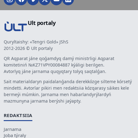
Ult portaly
Quryltaishy: «Tengri Gold» JShS
2012-2026 © Ult portaly
QR Aqparat jáne qoǵamdyq damý ministrligi Aqparat
komitetiniń №KZ71VPY00084887 kýáligi berilgen.
Avtorlyq jáne jarnama quqyqtary tolyq saqtalǵan.
Sait materialdaryn paidalanǵanda derekkózge silteme kórsetý
mindetti. Avtorlar pikiri men redaktsiia kózqarasy sáikes kele
bermeýi múmkin. Jarnama men habarlandyrýlardyń
mazmunyna jarnama berýshi jaýapty.
REDAKTSIIA
Jarnama
Joba týraly