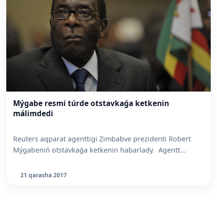
Mýgabe resmi túrde otstavkaǵa ketkenin
málimdedi
Reuters aqparat agenttigi Zimbabve prezidenti Robert
Mýgabeniń otstavkaǵa ketkenin habarlady. Agentt...
21 qarasha 2017