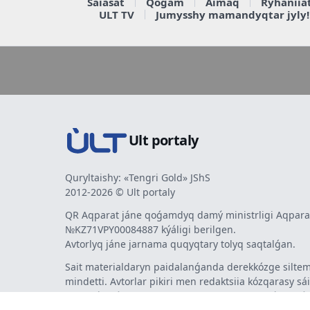
Saiasat
Qoǵam
Aimaq
Rýhaniia
ULT TV
Jumysshy mamandyqtar jyly!
Ult portaly
Quryltaishy: «Tengri Gold» JShS
2012-2026 © Ult portaly
QR Aqparat jáne qoǵamdyq damý ministrligi Aqparat
№KZ71VPY00084887 kýáligi berilgen.
Avtorlyq jáne jarnama quqyqtary tolyq saqtalǵan.
Sait materialdaryn paidalanǵanda derekkózge siltem
mindetti. Avtorlar pikiri men redaktsiia kózqarasy sá
bermeýi múmkin. Jarnama men habarlandyrýlardy