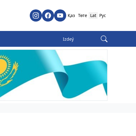
Қаз
Төте
Lat
Рус