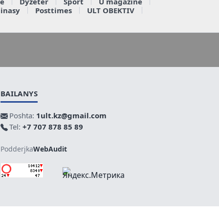
e
Dyzeter
Sport
U magazine
ainasy
Posttimes
ULT OBEKTIV
BAILANYS
Poshta:
1ult.kz@gmail.com
Tel:
+7 707 878 85 89
Podderjka
WebAudit