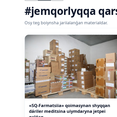
#jemqorlyqqa qars
Osy teg boiynsha jariialanǵan materialdar.
«SQ-Farmatsiia» qoimasynan shyqqan
dáriler meditsina uiymdaryna jetpei
qalǵan