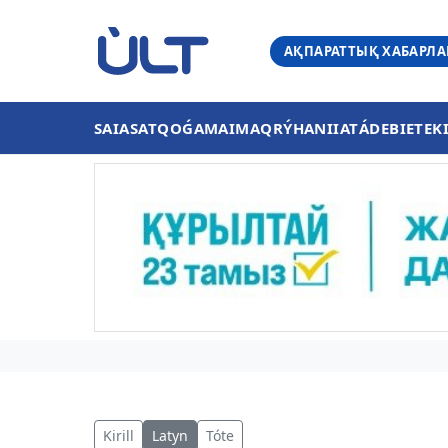
АҚПАРАТТЫҚ ХАБАРЛ
SAIASAT
QOǴAM
AIMAQ
RÝHANIIAT
ÁDEBIET
EK
Kirill
Latyn
Tóte