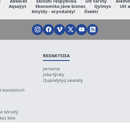
t
Ádebiet
Ekinshi respýblika
Ult tarihy
Álemd
Aqsaýyt
Ekonomika jáne biznes
Qylmys
Ult 
Aityldy - oryndaldy!
Ózekti
REDAKTSIIA
Jarnama
Joba týraly
Qupiialylyq saiasaty
 komitetiniń
e kórsetý
ikes kele
ń mazmunyna