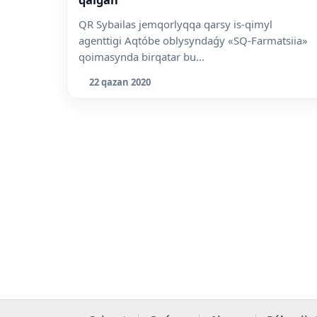
QR Sybailas jemqorlyqqa qarsy is-qimyl
agenttigi Aqtóbe oblysyndaǵy «SQ-Farmatsiia»
qoimasynda birqatar bu...
22 qazan 2020