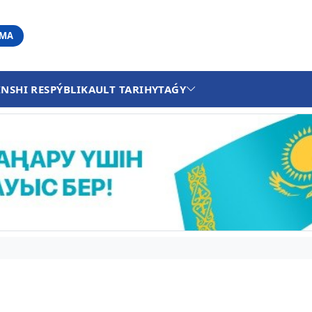
АМА
INSHI RESPÝBLIKA
ULT TARIHY
TAǴY