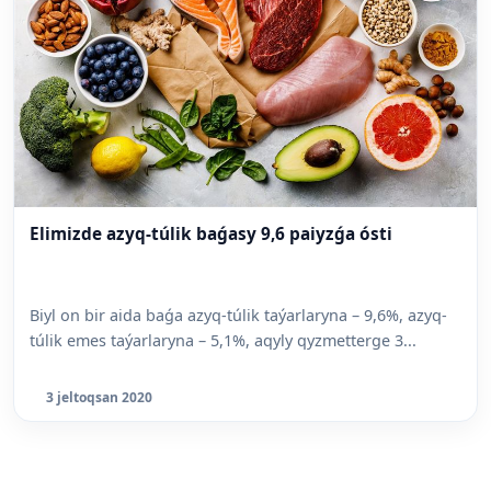
Elimizde azyq-túlik baǵasy 9,6 paiyzǵa ósti
Biyl on bir aida baǵa azyq-túlik taýarlaryna – 9,6%, azyq-
túlik emes taýarlaryna – 5,1%, aqyly qyzmetterge 3...
3 jeltoqsan 2020