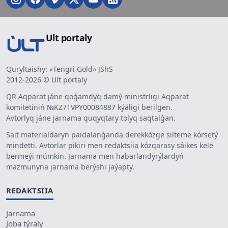
Ult portaly
Quryltaishy: «Tengri Gold» JShS
2012-2026 © Ult portaly
QR Aqparat jáne qoǵamdyq damý ministrligi Aqparat
komitetiniń №KZ71VPY00084887 kýáligi berilgen.
Avtorlyq jáne jarnama quqyqtary tolyq saqtalǵan.
Sait materialdaryn paidalanǵanda derekkózge silteme kórsetý
mindetti. Avtorlar pikiri men redaktsiia kózqarasy sáikes kele
bermeýi múmkin. Jarnama men habarlandyrýlardyń
mazmunyna jarnama berýshi jaýapty.
REDAKTSIIA
Jarnama
Joba týraly