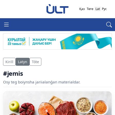
Қаз
Төте
Lat
Рус
Kirill
Latyn
Tóte
#jemis
Osy teg boiynsha jariialanǵan materialdar.