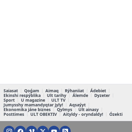
Saiasat
Qoǵam
Aimaq
Rýhaniiat
Ádebiet
Ekinshi respýblika
Ult tarihy
Álemde
Dyzeter
Sport
U magazine
ULT TV
Jumysshy mamandyqtar jyly!
Aqsaýyt
Ekonomika jáne biznes
Qylmys
Ult ainasy
Posttimes
ULT OBEKTIV
Aityldy - oryndaldy!
Ózekti