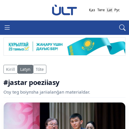
Қаз
Төте
Lat
Рус
Kirill
Latyn
Tóte
#jastar poeziiasy
Osy teg boiynsha jariialanǵan materialdar.