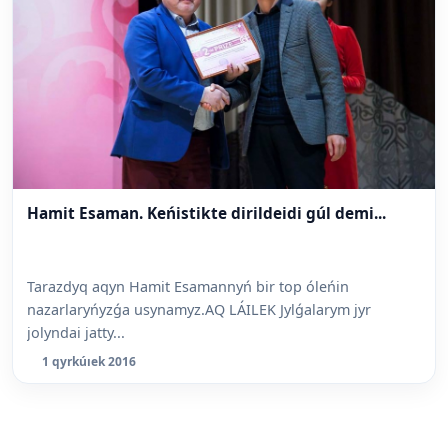
Hamit Esaman. Keńistikte dirildeidi gúl demi...
Tarazdyq aqyn Hamit Esamannyń bir top óleńin
nazarlaryńyzǵa usynamyz.AQ LÁILEK Jylǵalarym jyr
jolyndai jatty...
1 qyrkúıek 2016