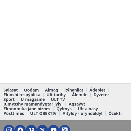
Saiasat
Qoǵam
Aimaq
Rýhaniiat
Ádebiet
Ekinshi respýblika
Ult tarihy
Álemde
Dyzeter
Sport
U magazine
ULT TV
Jumysshy mamandyqtar jyly!
Aqsaýyt
Ekonomika jáne biznes
Qylmys
Ult ainasy
Posttimes
ULT OBEKTIV
Aityldy - oryndaldy!
Ózekti