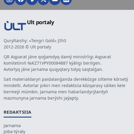
Ult portaly
Quryltaishy: «Tengri Gold» JShS
2012-2026 © Ult portaly
QR Aqparat jáne qoǵamdyq damý ministrligi Aqparat
komitetiniń №KZ71VPY00084887 kýáligi berilgen.
Avtorlyq jáne jarnama quqyqtary tolyq saqtalǵan.
Sait materialdaryn paidalanǵanda derekkózge silteme kórsetý
mindetti. Avtorlar pikiri men redaktsiia kózqarasy sáikes kele
bermeýi múmkin. Jarnama men habarlandyrýlardyń
mazmunyna jarnama berýshi jaýapty.
REDAKTSIIA
Jarnama
Joba týraly