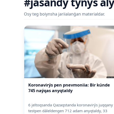
#jasandy tynys al
Osy teg boiynsha jariialanǵan materialdar.
Koronavirýs pen pnevmoniia: Bir kúnde
745 naýqas anyqtaldy
6 jeltoqsanda Qazaqstanda koronavirýs juqqany
testpen dáleldengen 712 adam anyqtaldy, 33