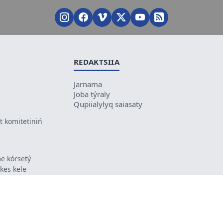
REDAKTSIIA
Jarnama
Joba týraly
Qupiialylyq saiasaty
 komitetiniń
e kórsetý
ikes kele
ń mazmunyna