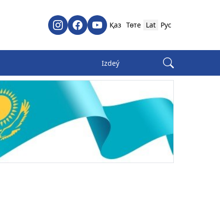
Қаз
Төте
Lat
Рус