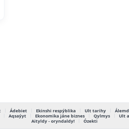
t
Ádebiet
Ekinshi respýblika
Ult tarihy
Álemd
Aqsaýyt
Ekonomika jáne biznes
Qylmys
Ult 
Aityldy - oryndaldy!
Ózekti