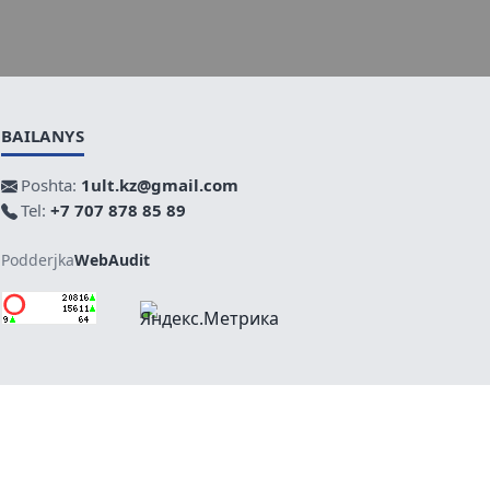
BAILANYS
Poshta:
1ult.kz@gmail.com
Tel:
+7 707 878 85 89
Podderjka
WebAudit