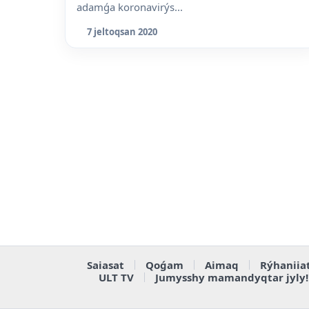
adamǵa koronavirýs...
7 jeltoqsan 2020
Saiasat
Qoǵam
Aimaq
Rýhaniia
ULT TV
Jumysshy mamandyqtar jyly!