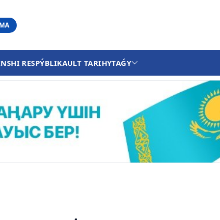
АМА
INSHI RESPÝBLIKA
ULT TARIHY
TAǴY