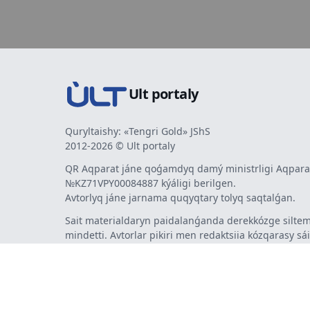
Ult portaly
Quryltaishy: «Tengri Gold» JShS
2012-2026 © Ult portaly
QR Aqparat jáne qoǵamdyq damý ministrligi Aqparat
№KZ71VPY00084887 kýáligi berilgen.
Avtorlyq jáne jarnama quqyqtary tolyq saqtalǵan.
Sait materialdaryn paidalanǵanda derekkózge siltem
mindetti. Avtorlar pikiri men redaktsiia kózqarasy sá
bermeýi múmkin. Jarnama men habarlandyrýlardy
jarnama berýshi jaýapty.