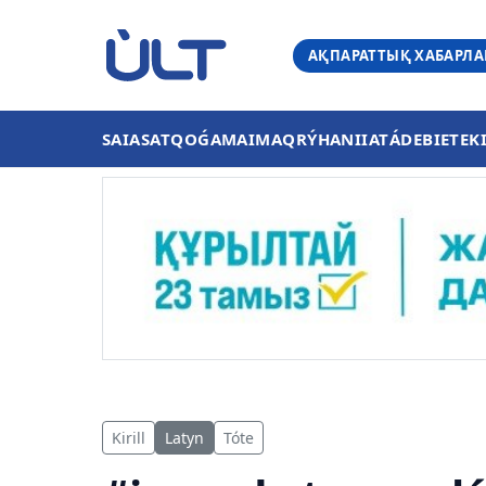
АҚПАРАТТЫҚ ХАБАРЛ
SAIASAT
QOǴAM
AIMAQ
RÝHANIIAT
ÁDEBIET
EK
Kirill
Latyn
Tóte