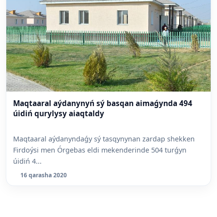
Maqtaaral aýdanynyń sý basqan aimaǵynda 494
úidiń qurylysy aiaqtaldy
Maqtaaral aýdanyndaǵy sý tasqynynan zardap shekken
Firdoýsi men Órgebas eldi mekenderinde 504 turǵyn
úidiń 4...
16 qarasha 2020