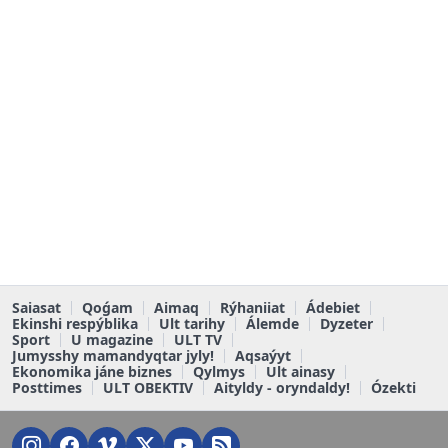
Saiasat
Qoǵam
Aimaq
Rýhaniiat
Ádebiet
Ekinshi respýblika
Ult tarihy
Álemde
Dyzeter
Sport
U magazine
ULT TV
Jumysshy mamandyqtar jyly!
Aqsaýyt
Ekonomika jáne biznes
Qylmys
Ult ainasy
Posttimes
ULT OBEKTIV
Aityldy - oryndaldy!
Ózekti