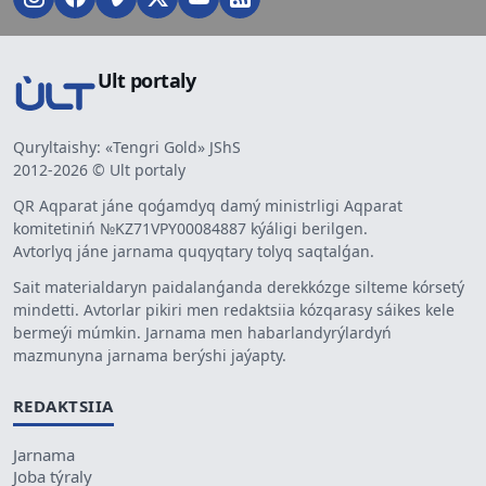
Ult portaly
Quryltaishy: «Tengri Gold» JShS
2012-2026 © Ult portaly
QR Aqparat jáne qoǵamdyq damý ministrligi Aqparat
komitetiniń №KZ71VPY00084887 kýáligi berilgen.
Avtorlyq jáne jarnama quqyqtary tolyq saqtalǵan.
Sait materialdaryn paidalanǵanda derekkózge silteme kórsetý
mindetti. Avtorlar pikiri men redaktsiia kózqarasy sáikes kele
bermeýi múmkin. Jarnama men habarlandyrýlardyń
mazmunyna jarnama berýshi jaýapty.
REDAKTSIIA
Jarnama
Joba týraly