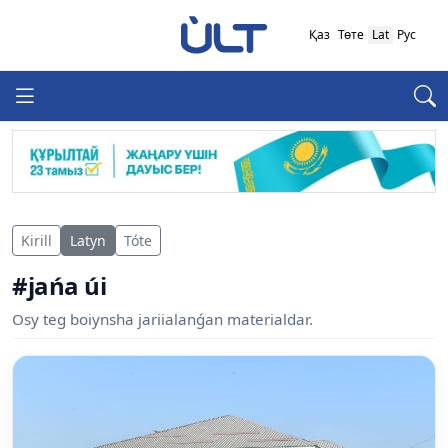
Қаз
Төте
Lat
Рус
Kirill
Latyn
Tóte
#jańa úi
Osy teg boiynsha jariialanǵan materialdar.