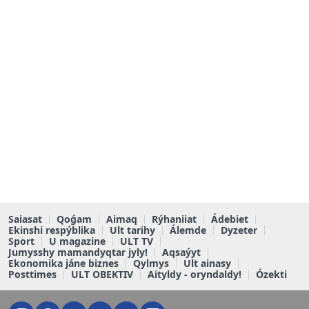
Saiasat
Qoǵam
Aimaq
Rýhaniiat
Ádebiet
Ekinshi respýblika
Ult tarihy
Álemde
Dyzeter
Sport
U magazine
ULT TV
Jumysshy mamandyqtar jyly!
Aqsaýyt
Ekonomika jáne biznes
Qylmys
Ult ainasy
Posttimes
ULT OBEKTIV
Aityldy - oryndaldy!
Ózekti