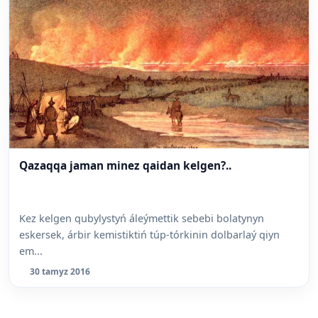
Qazaqqa jaman minez qaidan kelgen?..
Kez kelgen qubylystyń áleýmettik sebebi bolatynyn
eskersek, árbir kemistiktiń túp-tórkinin dolbarlaý qiyn
em...
30 tamyz 2016