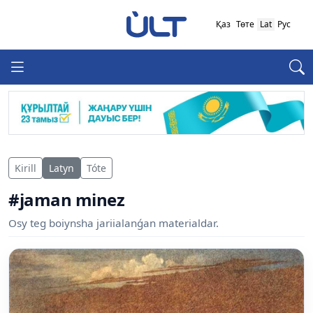
Қаз
Төте
Lat
Рус
Kirill
Latyn
Tóte
#jaman minez
Osy teg boiynsha jariialanǵan materialdar.