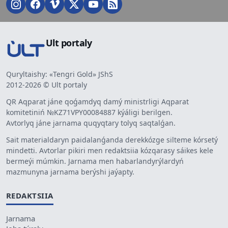
Ult portaly
Quryltaishy: «Tengri Gold» JShS
2012-2026 © Ult portaly
QR Aqparat jáne qoǵamdyq damý ministrligi Aqparat
komitetiniń №KZ71VPY00084887 kýáligi berilgen.
Avtorlyq jáne jarnama quqyqtary tolyq saqtalǵan.
Sait materialdaryn paidalanǵanda derekkózge silteme kórsetý
mindetti. Avtorlar pikiri men redaktsiia kózqarasy sáikes kele
bermeýi múmkin. Jarnama men habarlandyrýlardyń
mazmunyna jarnama berýshi jaýapty.
REDAKTSIIA
Jarnama