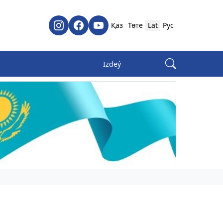
Қаз
Төте
Lat
Рус