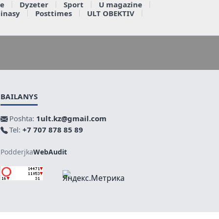
e
Dyzeter
Sport
U magazine
ainasy
Posttimes
ULT OBEKTIV
BAILANYS
Poshta:
1ult.kz@gmail.com
Tel:
+7 707 878 85 89
Podderjka
WebAudit