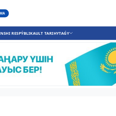
АМА
INSHI RESPÝBLIKA
ULT TARIHY
TAǴY