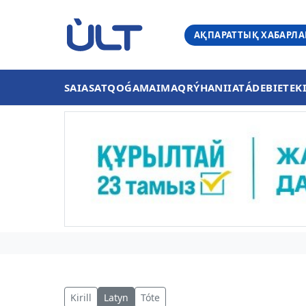
АҚПАРАТТЫҚ ХАБАРЛ
SAIASAT
QOǴAM
AIMAQ
RÝHANIIAT
ÁDEBIET
EK
Kirill
Latyn
Tóte