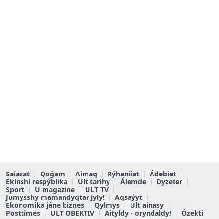
Saiasat
Qoǵam
Aimaq
Rýhaniiat
Ádebiet
Ekinshi respýblika
Ult tarihy
Álemde
Dyzeter
Sport
U magazine
ULT TV
Jumysshy mamandyqtar jyly!
Aqsaýyt
Ekonomika jáne biznes
Qylmys
Ult ainasy
Posttimes
ULT OBEKTIV
Aityldy - oryndaldy!
Ózekti