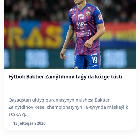
Fýtbol: Baktier Zainýtdinov taǵy da kózge tústi
Qazaqstan ulttyq quramasynyń múshesi Baktier
Zainýtdinov Resei chempionatynyń 18-týrynda máskeýlik
TsSKA q...
13 jeltoqsan 2020