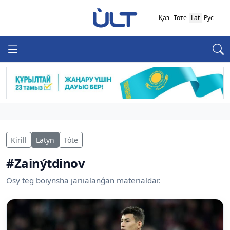
Қаз
Төте
Lat
Рус
Kirill
Latyn
Tóte
#Zainýtdinov
Osy teg boiynsha jariialanǵan materialdar.