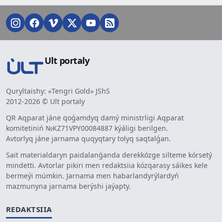
Ult portaly
Quryltaishy: «Tengri Gold» JShS
2012-2026 © Ult portaly
QR Aqparat jáne qoǵamdyq damý ministrligi Aqparat
komitetiniń №KZ71VPY00084887 kýáligi berilgen.
Avtorlyq jáne jarnama quqyqtary tolyq saqtalǵan.
Sait materialdaryn paidalanǵanda derekkózge silteme kórsetý
mindetti. Avtorlar pikiri men redaktsiia kózqarasy sáikes kele
bermeýi múmkin. Jarnama men habarlandyrýlardyń
mazmunyna jarnama berýshi jaýapty.
REDAKTSIIA