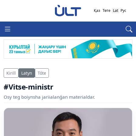
Қаз
Төте
Lat
Рус
Kirill
Latyn
Tóte
#Vitse-ministr
Osy teg boiynsha jariialanǵan materialdar.