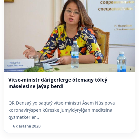
Vitse-ministr dárigerlerge ótemaqy tóleý
máselesine jaýap berdi
QR Densaýlyq saqtaý vitse-ministri Ásem Núsipova
koronavirýspen kúreske jumyldyrylǵan meditsina
qyzmetkerler...
6 qarasha 2020