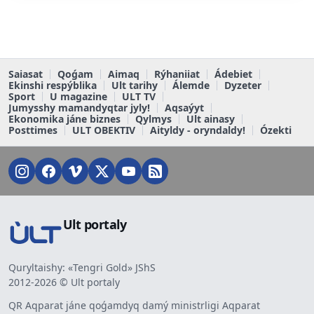
Saiasat
Qoǵam
Aimaq
Rýhaniiat
Ádebiet
Ekinshi respýblika
Ult tarihy
Álemde
Dyzeter
Sport
U magazine
ULT TV
Jumysshy mamandyqtar jyly!
Aqsaýyt
Ekonomika jáne biznes
Qylmys
Ult ainasy
Posttimes
ULT OBEKTIV
Aityldy - oryndaldy!
Ózekti
Ult portaly
Quryltaishy: «Tengri Gold» JShS
2012-2026 © Ult portaly
QR Aqparat jáne qoǵamdyq damý ministrligi Aqparat