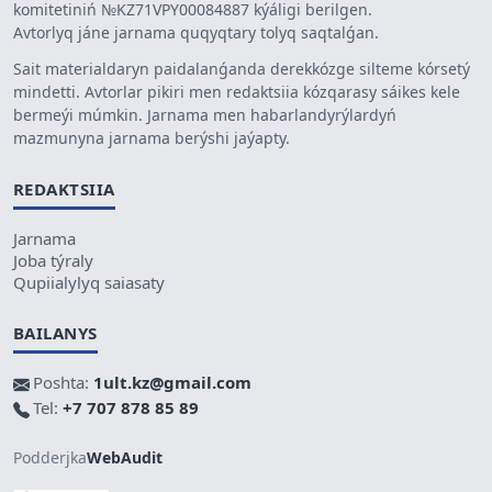
komitetiniń №KZ71VPY00084887 kýáligi berilgen.
Avtorlyq jáne jarnama quqyqtary tolyq saqtalǵan.
Sait materialdaryn paidalanǵanda derekkózge silteme kórsetý
mindetti. Avtorlar pikiri men redaktsiia kózqarasy sáikes kele
bermeýi múmkin. Jarnama men habarlandyrýlardyń
mazmunyna jarnama berýshi jaýapty.
REDAKTSIIA
Jarnama
Joba týraly
Qupiialylyq saiasaty
BAILANYS
Poshta:
1ult.kz@gmail.com
Tel:
+7 707 878 85 89
Podderjka
WebAudit