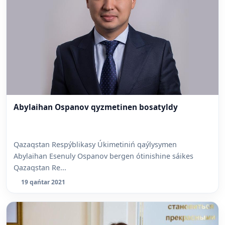
Abylaihan Ospanov qyzmetinen bosatyldy
Qazaqstan Respýblikasy Úkimetiniń qaýlysymen
Abylaihan Esenuly Ospanov bergen ótinishine sáikes
Qazaqstan Re...
19 qańtar 2021