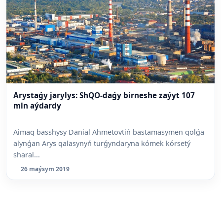
Arystaǵy jarylys: ShQO-daǵy birneshe zaýyt 107
mln aýdardy
Aimaq basshysy Danial Ahmetovtiń bastamasymen qolǵa
alynǵan Arys qalasynyń turǵyndaryna kómek kórsetý
sharal...
26 maýsym 2019