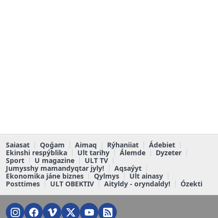
Saiasat
Qoǵam
Aimaq
Rýhaniiat
Ádebiet
Ekinshi respýblika
Ult tarihy
Álemde
Dyzeter
Sport
U magazine
ULT TV
Jumysshy mamandyqtar jyly!
Aqsaýyt
Ekonomika jáne biznes
Qylmys
Ult ainasy
Posttimes
ULT OBEKTIV
Aityldy - oryndaldy!
Ózekti