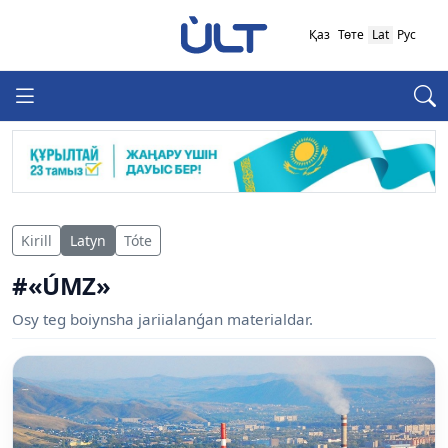
Қаз
Төте
Lat
Рус
Kirill
Latyn
Tóte
#«ÚMZ»
Osy teg boiynsha jariialanǵan materialdar.