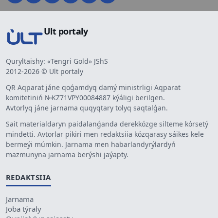
Ult portaly
Quryltaishy: «Tengri Gold» JShS
2012-2026 © Ult portaly
QR Aqparat jáne qoǵamdyq damý ministrligi Aqparat
komitetiniń №KZ71VPY00084887 kýáligi berilgen.
Avtorlyq jáne jarnama quqyqtary tolyq saqtalǵan.
Sait materialdaryn paidalanǵanda derekkózge silteme kórsetý
mindetti. Avtorlar pikiri men redaktsiia kózqarasy sáikes kele
bermeýi múmkin. Jarnama men habarlandyrýlardyń
mazmunyna jarnama berýshi jaýapty.
REDAKTSIIA
Jarnama
Joba týraly