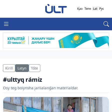
Қаз
Төте
Lat
Рус
Kirill
Latyn
Tóte
#ulttyq rámiz
Osy teg boiynsha jariialanǵan materialdar.