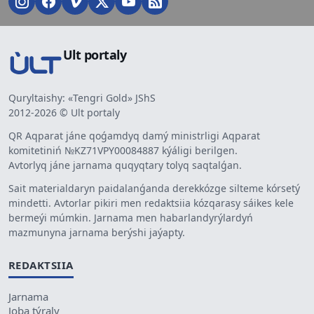
Ult portaly
Quryltaishy: «Tengri Gold» JShS
2012-2026 © Ult portaly
QR Aqparat jáne qoǵamdyq damý ministrligi Aqparat
komitetiniń №KZ71VPY00084887 kýáligi berilgen.
Avtorlyq jáne jarnama quqyqtary tolyq saqtalǵan.
Sait materialdaryn paidalanǵanda derekkózge silteme kórsetý
mindetti. Avtorlar pikiri men redaktsiia kózqarasy sáikes kele
bermeýi múmkin. Jarnama men habarlandyrýlardyń
mazmunyna jarnama berýshi jaýapty.
REDAKTSIIA
Jarnama
Joba týraly