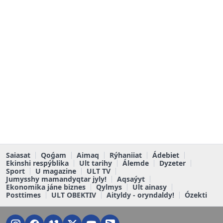
Saiasat
Qoǵam
Aimaq
Rýhaniiat
Ádebiet
Ekinshi respýblika
Ult tarihy
Álemde
Dyzeter
Sport
U magazine
ULT TV
Jumysshy mamandyqtar jyly!
Aqsaýyt
Ekonomika jáne biznes
Qylmys
Ult ainasy
Posttimes
ULT OBEKTIV
Aityldy - oryndaldy!
Ózekti