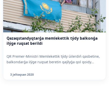
Qazaqstandyqtarǵa memlekettik týdy balkonǵa
ilýge ruqsat berildi
QR Premer-Ministri Memlekettik týdy úilerdiń qasbetine,
balkondarǵa ilýge ruqsat beretin qaýlyǵa qol qoidy...
3 jeltoqsan 2020