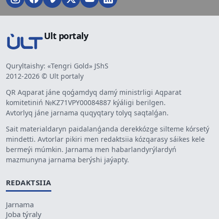
Ult portaly
Quryltaishy: «Tengri Gold» JShS
2012-2026 © Ult portaly
QR Aqparat jáne qoǵamdyq damý ministrligi Aqparat
komitetiniń №KZ71VPY00084887 kýáligi berilgen.
Avtorlyq jáne jarnama quqyqtary tolyq saqtalǵan.
Sait materialdaryn paidalanǵanda derekkózge silteme kórsetý
mindetti. Avtorlar pikiri men redaktsiia kózqarasy sáikes kele
bermeýi múmkin. Jarnama men habarlandyrýlardyń
mazmunyna jarnama berýshi jaýapty.
REDAKTSIIA
Jarnama
Joba týraly