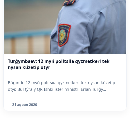
Turǵymbaev: 12 myń politsiia qyzmetkeri tek
nysan kúzetip otyr
Búginde 12 myń politsiia qyzmetkeri tek nysan kúzetip
otyr. Bul týraly QR Ishki ister ministri Erlan Turǵy...
21 aqpan 2020