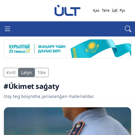
Қаз
Төте
Lat
Рус
Kirill
Latyn
Tóte
#Úkimet saǵaty
Osy teg boiynsha jariialanǵan materialdar.