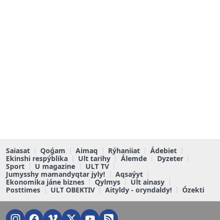
Saiasat
Qoǵam
Aimaq
Rýhaniiat
Ádebiet
Ekinshi respýblika
Ult tarihy
Álemde
Dyzeter
Sport
U magazine
ULT TV
Jumysshy mamandyqtar jyly!
Aqsaýyt
Ekonomika jáne biznes
Qylmys
Ult ainasy
Posttimes
ULT OBEKTIV
Aityldy - oryndaldy!
Ózekti