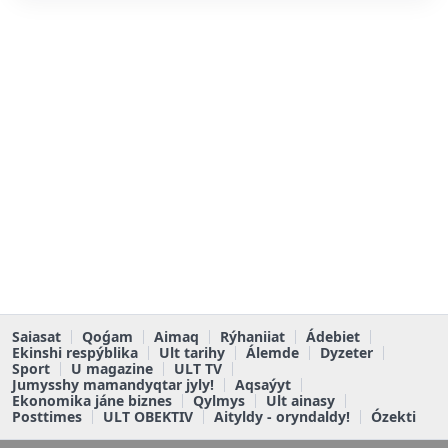
Saiasat
Qoǵam
Aimaq
Rýhaniiat
Ádebiet
Ekinshi respýblika
Ult tarihy
Álemde
Dyzeter
Sport
U magazine
ULT TV
Jumysshy mamandyqtar jyly!
Aqsaýyt
Ekonomika jáne biznes
Qylmys
Ult ainasy
Posttimes
ULT OBEKTIV
Aityldy - oryndaldy!
Ózekti