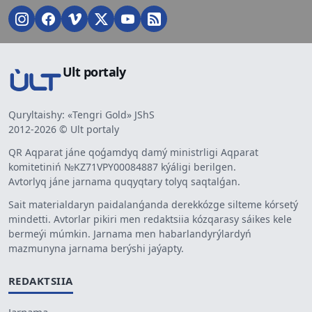
Ult portaly
Quryltaishy: «Tengri Gold» JShS
2012-2026 © Ult portaly
QR Aqparat jáne qoǵamdyq damý ministrligi Aqparat
komitetiniń №KZ71VPY00084887 kýáligi berilgen.
Avtorlyq jáne jarnama quqyqtary tolyq saqtalǵan.
Sait materialdaryn paidalanǵanda derekkózge silteme kórsetý
mindetti. Avtorlar pikiri men redaktsiia kózqarasy sáikes kele
bermeýi múmkin. Jarnama men habarlandyrýlardyń
mazmunyna jarnama berýshi jaýapty.
REDAKTSIIA