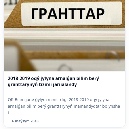
2018-2019 oqý jylyna arnalǵan bilim berý
granttarynyń tizimi jariialandy
QR Bilim jáne ǵylym ministrligi 2018-2019 oqý jylyna
arnalǵan bilim berý granttarynyń mamandyqtar boiynsha
t...
6 maýsym 2018