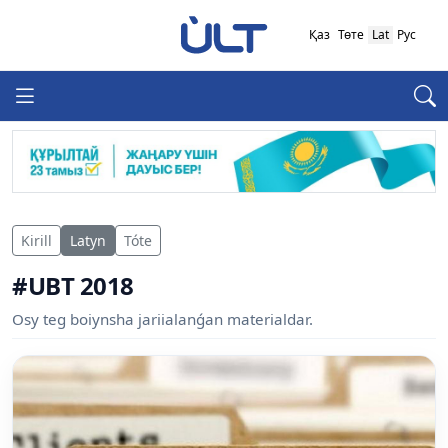
Қаз
Төте
Lat
Рус
Kirill
Latyn
Tóte
#UBT 2018
Osy teg boiynsha jariialanǵan materialdar.