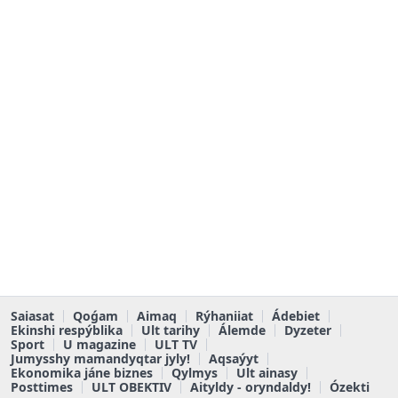
Saiasat
Qoǵam
Aimaq
Rýhaniiat
Ádebiet
Ekinshi respýblika
Ult tarihy
Álemde
Dyzeter
Sport
U magazine
ULT TV
Jumysshy mamandyqtar jyly!
Aqsaýyt
Ekonomika jáne biznes
Qylmys
Ult ainasy
Posttimes
ULT OBEKTIV
Aityldy - oryndaldy!
Ózekti