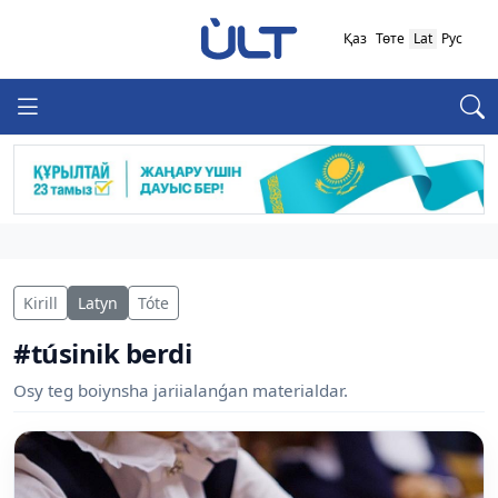
Қаз
Төте
Lat
Рус
Kirill
Latyn
Tóte
#túsinik berdi
Osy teg boiynsha jariialanǵan materialdar.