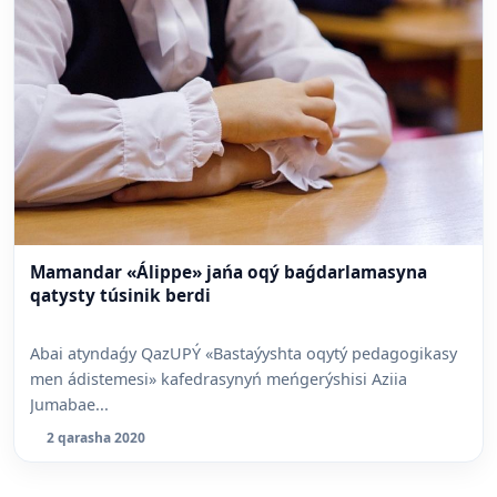
Mamandar «Álippe» jańa oqý baǵdarlamasyna
qatysty túsinik berdi
Abai atyndaǵy QazUPÝ «Bastaýyshta oqytý pedagogikasy
men ádistemesi» kafedrasynyń meńgerýshisi Aziia
Jumabae...
2 qarasha 2020