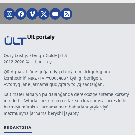
Ult portaly
Quryltaishy: «Tengri Gold» JShS
2012-2026 © Ult portaly
QR Aqparat jáne qoǵamdyq damý ministrligi Aqparat
komitetiniń №KZ71VPY00084887 kýáligi berilgen.
Avtorlyq jáne jarnama quqyqtary tolyq saqtalǵan.
Sait materialdaryn paidalanǵanda derekkózge silteme kórsetý
mindetti. Avtorlar pikiri men redaktsiia kózqarasy sáikes kele
bermeýi múmkin. Jarnama men habarlandyrýlardyń
mazmunyna jarnama berýshi jaýapty.
REDAKTSIIA