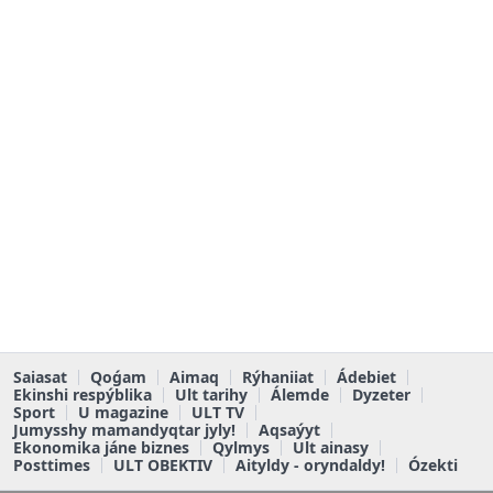
Saiasat
Qoǵam
Aimaq
Rýhaniiat
Ádebiet
Ekinshi respýblika
Ult tarihy
Álemde
Dyzeter
Sport
U magazine
ULT TV
Jumysshy mamandyqtar jyly!
Aqsaýyt
Ekonomika jáne biznes
Qylmys
Ult ainasy
Posttimes
ULT OBEKTIV
Aityldy - oryndaldy!
Ózekti