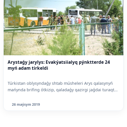
Arystaǵy jarylys: Evakýatsiialyq pýnktterde 24
myń adam tirkeldi
Túrkistan oblysyndaǵy shtab músheleri Arys qalasynyń
mańynda brifing ótkizip, qaladaǵy qazirgi jaǵdai turaqt...
26 maýsym 2019