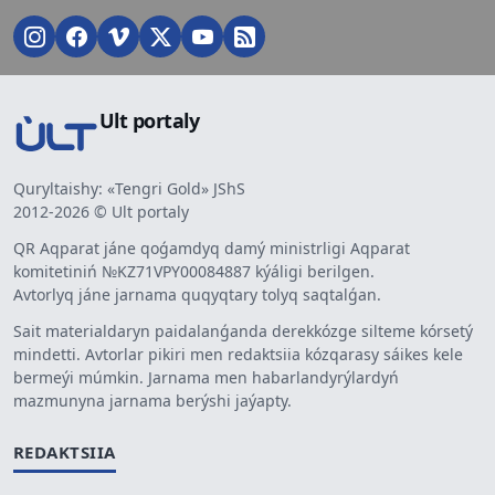
Ult portaly
Quryltaishy: «Tengri Gold» JShS
2012-2026 © Ult portaly
QR Aqparat jáne qoǵamdyq damý ministrligi Aqparat
komitetiniń №KZ71VPY00084887 kýáligi berilgen.
Avtorlyq jáne jarnama quqyqtary tolyq saqtalǵan.
Sait materialdaryn paidalanǵanda derekkózge silteme kórsetý
mindetti. Avtorlar pikiri men redaktsiia kózqarasy sáikes kele
bermeýi múmkin. Jarnama men habarlandyrýlardyń
mazmunyna jarnama berýshi jaýapty.
REDAKTSIIA