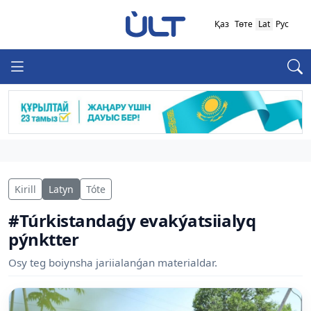
Қаз
Төте
Lat
Рус
Kirill
Latyn
Tóte
#Túrkistandaǵy evakýatsiialyq
pýnktter
Osy teg boiynsha jariialanǵan materialdar.