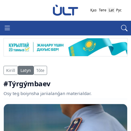
Қаз
Төте
Lat
Рус
Kirill
Latyn
Tóte
#Týrgýmbaev
Osy teg boiynsha jariialanǵan materialdar.