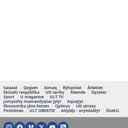
Saiasat
Qoǵam
Aimaq
Rýhaniiat
Ádebiet
Ekinshi respýblika
Ult tarihy
Álemde
Dyzeter
Sport
U magazine
ULT TV
Jumysshy mamandyqtar jyly!
Aqsaýyt
Ekonomika jáne biznes
Qylmys
Ult ainasy
Posttimes
ULT OBEKTIV
Aityldy - oryndaldy!
Ózekti