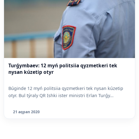
Turǵymbaev: 12 myń politsiia qyzmetkeri tek
nysan kúzetip otyr
Búginde 12 myń politsiia qyzmetkeri tek nysan kúzetip
otyr. Bul týraly QR Ishki ister ministri Erlan Turǵy...
21 aqpan 2020