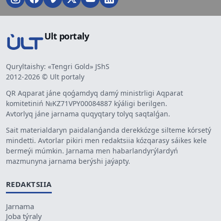
Ult portaly
Quryltaishy: «Tengri Gold» JShS
2012-2026 © Ult portaly
QR Aqparat jáne qoǵamdyq damý ministrligi Aqparat
komitetiniń №KZ71VPY00084887 kýáligi berilgen.
Avtorlyq jáne jarnama quqyqtary tolyq saqtalǵan.
Sait materialdaryn paidalanǵanda derekkózge silteme kórsetý
mindetti. Avtorlar pikiri men redaktsiia kózqarasy sáikes kele
bermeýi múmkin. Jarnama men habarlandyrýlardyń
mazmunyna jarnama berýshi jaýapty.
REDAKTSIIA
Jarnama
Joba týraly