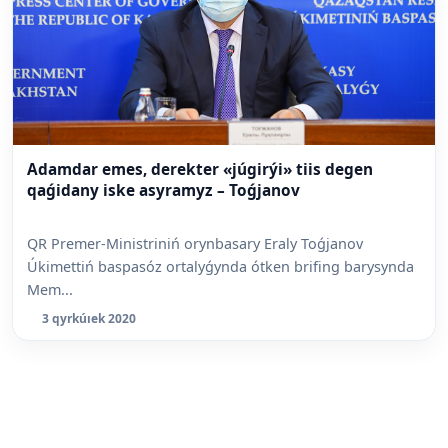
Adamdar emes, derekter «júgirýi» tiis degen
qaǵidany iske asyramyz – Toǵjanov
QR Premer-Ministriniń orynbasary Eraly Toǵjanov
Úkimettiń baspasóz ortalyǵynda ótken brifing barysynda
Mem...
3 qyrkúıek 2020