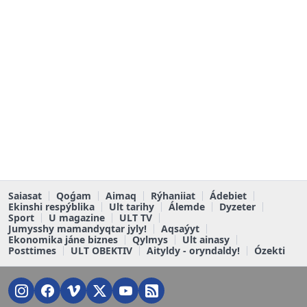
Saiasat
Qoǵam
Aimaq
Rýhaniiat
Ádebiet
Ekinshi respýblika
Ult tarihy
Álemde
Dyzeter
Sport
U magazine
ULT TV
Jumysshy mamandyqtar jyly!
Aqsaýyt
Ekonomika jáne biznes
Qylmys
Ult ainasy
Posttimes
ULT OBEKTIV
Aityldy - oryndaldy!
Ózekti