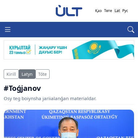
Қаз
Төте
Lat
Рус
Kirill
Latyn
Tóte
#Toǵjanov
Osy teg boiynsha jariialanǵan materialdar.