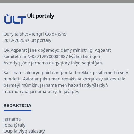
Ult portaly
Quryltaishy: «Tengri Gold» JShS
2012-2026 © Ult portaly
QR Aqparat jáne qoǵamdyq damý ministrligi Aqparat
komitetiniń №KZ71VPY00084887 kýáligi berilgen.
Avtorlyq jáne jarnama quqyqtary tolyq saqtalǵan.
Sait materialdaryn paidalanǵanda derekkózge silteme kórsetý
mindetti. Avtorlar pikiri men redaktsiia kózqarasy sáikes kele
bermeýi múmkin. Jarnama men habarlandyrýlardyń
mazmunyna jarnama berýshi jaýapty.
REDAKTSIIA
Jarnama
Joba týraly
Qupiialylyq saiasaty