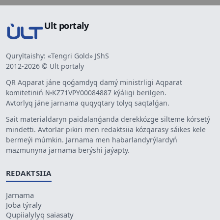
Ult portaly
Quryltaishy: «Tengri Gold» JShS
2012-2026 © Ult portaly
QR Aqparat jáne qoǵamdyq damý ministrligi Aqparat
komitetiniń №KZ71VPY00084887 kýáligi berilgen.
Avtorlyq jáne jarnama quqyqtary tolyq saqtalǵan.
Sait materialdaryn paidalanǵanda derekkózge silteme kórsetý
mindetti. Avtorlar pikiri men redaktsiia kózqarasy sáikes kele
bermeýi múmkin. Jarnama men habarlandyrýlardyń
mazmunyna jarnama berýshi jaýapty.
REDAKTSIIA
Jarnama
Joba týraly
Qupiialylyq saiasaty