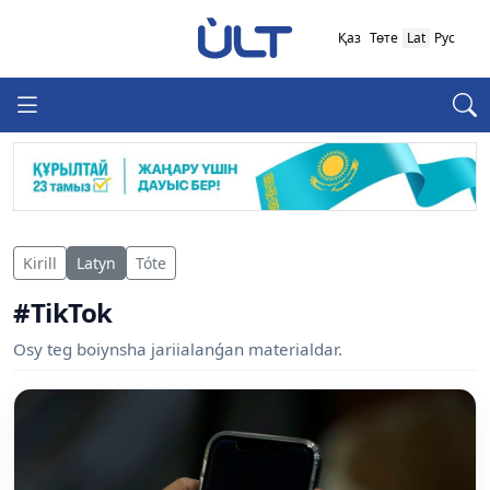
Қаз
Төте
Lat
Рус
Kirill
Latyn
Tóte
#TikTok
Osy teg boiynsha jariialanǵan materialdar.