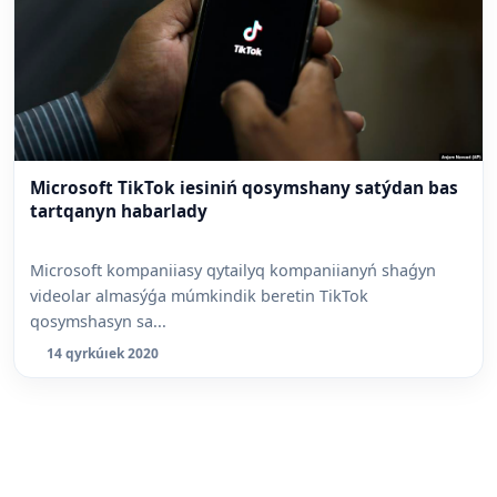
Microsoft TikTok iesiniń qosymshany satýdan bas
tartqanyn habarlady
Microsoft kompaniiasy qytailyq kompaniianyń shaǵyn
videolar almasýǵa múmkindik beretin TikTok
qosymshasyn sa...
14 qyrkúıek 2020