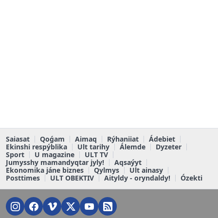
Saiasat
Qoǵam
Aimaq
Rýhaniiat
Ádebiet
Ekinshi respýblika
Ult tarihy
Álemde
Dyzeter
Sport
U magazine
ULT TV
Jumysshy mamandyqtar jyly!
Aqsaýyt
Ekonomika jáne biznes
Qylmys
Ult ainasy
Posttimes
ULT OBEKTIV
Aityldy - oryndaldy!
Ózekti