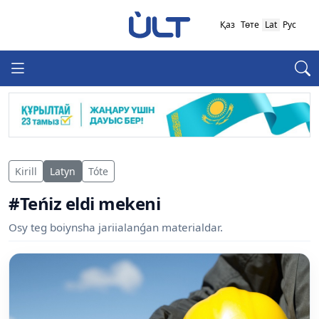
Қаз
Төте
Lat
Рус
Kirill
Latyn
Tóte
#Teńiz eldi mekeni
Osy teg boiynsha jariialanǵan materialdar.