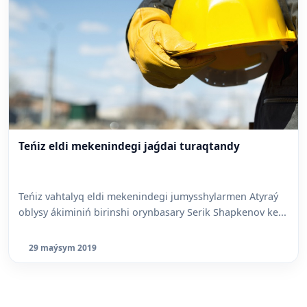
Teńiz eldi mekenindegi jaǵdai turaqtandy
Teńiz vahtalyq eldi mekenindegi jumysshylarmen Atyraý
oblysy ákiminiń birinshi orynbasary Serik Shapkenov ke...
29 maýsym 2019