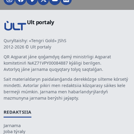
Ult portaly
Quryltaishy: «Tengri Gold» JShS
2012-2026 © Ult portaly
QR Aqparat jáne qoǵamdyq damý ministrligi Aqparat
komitetiniń №KZ71VPY00084887 kýáligi berilgen.
Avtorlyq jáne jarnama quqyqtary tolyq saqtalǵan.
Sait materialdaryn paidalanǵanda derekkózge silteme kórsetý
mindetti. Avtorlar pikiri men redaktsiia kózqarasy sáikes kele
bermeýi múmkin. Jarnama men habarlandyrýlardyń
mazmunyna jarnama berýshi jaýapty.
REDAKTSIIA
Jarnama
Joba týraly