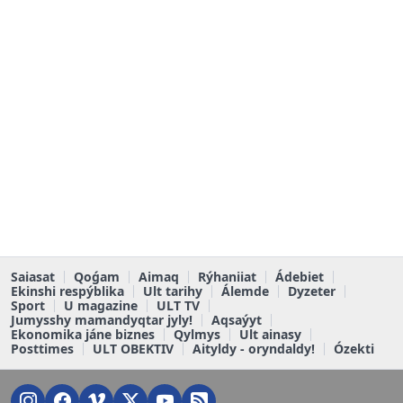
Saiasat
Qoǵam
Aimaq
Rýhaniiat
Ádebiet
Ekinshi respýblika
Ult tarihy
Álemde
Dyzeter
Sport
U magazine
ULT TV
Jumysshy mamandyqtar jyly!
Aqsaýyt
Ekonomika jáne biznes
Qylmys
Ult ainasy
Posttimes
ULT OBEKTIV
Aityldy - oryndaldy!
Ózekti