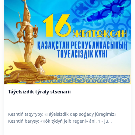
Táýelsizdik týraly stsenarii
Keshtiń taqyryby: «Táýelsizdik dep soǵady júregimiz»
Keshtiń barysy: «Kók týdyń jelbiregeni» áni. 1 - jú...