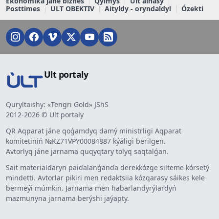
Ekonomika jáne biznes
Qylmys
Ult ainasy
Posttimes
ULT OBEKTIV
Aityldy - oryndaldy!
Ózekti
Ult portaly
Quryltaishy: «Tengri Gold» JShS
2012-2026 © Ult portaly
QR Aqparat jáne qoǵamdyq damý ministrligi Aqparat
komitetiniń №KZ71VPY00084887 kýáligi berilgen.
Avtorlyq jáne jarnama quqyqtary tolyq saqtalǵan.
Sait materialdaryn paidalanǵanda derekkózge silteme kórsetý
mindetti. Avtorlar pikiri men redaktsiia kózqarasy sáikes kele
bermeýi múmkin. Jarnama men habarlandyrýlardyń
mazmunyna jarnama berýshi jaýapty.