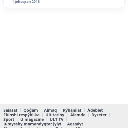
1 jeltoqsan 2016
Saiasat
Qoǵam
Aimaq
Rýhaniiat
Ádebiet
Ekinshi respýblika
Ult tarihy
Álemde
Dyzeter
Sport
U magazine
ULT TV
Jumysshy mamandyqtar jyly!
Aqsaýyt