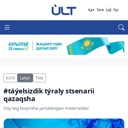
Қаз
Төте
Lat
Рус
Kirill
Latyn
Tóte
#táýelsizdik týraly stsenarii
qazaqsha
Osy teg boiynsha jariialanǵan materialdar.