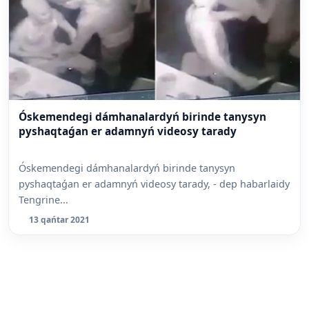
Óskemendegi dámhanalardyń birinde tanysyn
pyshaqtaǵan er adamnyń videosy tarady
Óskemendegi dámhanalardyń birinde tanysyn
pyshaqtaǵan er adamnyń videosy tarady, - dep habarlaidy
Tengrine...
13 qańtar 2021