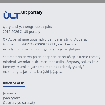
Ult portaly
Quryltaishy: «Tengri Gold» JShS
2012-2026 © Ult portaly
QR Aqparat jáne qoǵamdyq damý ministrligi Aqparat
komitetiniń №KZ71VPY00084887 kýáligi berilgen.
Avtorlyq jáne jarnama quqyqtary tolyq saqtalǵan.
Sait materialdaryn paidalanǵanda derekkózge silteme kórsetý
mindetti. Avtorlar pikiri men redaktsiia kózqarasy sáikes kele
bermeýi múmkin. Jarnama men habarlandyrýlardyń
mazmunyna jarnama berýshi jaýapty.
REDAKTSIIA
Jarnama
Joba týraly
Qupiialylyq saiasaty