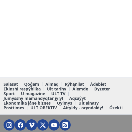
Saiasat
Qoǵam
Aimaq
Rýhaniiat
Ádebiet
Ekinshi respýblika
Ult tarihy
Álemde
Dyzeter
Sport
U magazine
ULT TV
Jumysshy mamandyqtar jyly!
Aqsaýyt
Ekonomika jáne biznes
Qylmys
Ult ainasy
Posttimes
ULT OBEKTIV
Aityldy - oryndaldy!
Ózekti