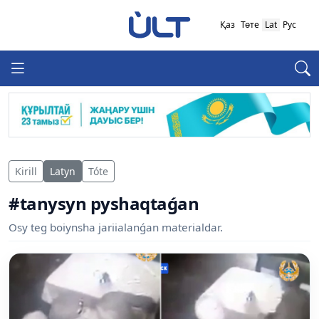
Қаз
Төте
Lat
Рус
Kirill
Latyn
Tóte
#tanysyn pyshaqtaǵan
Osy teg boiynsha jariialanǵan materialdar.