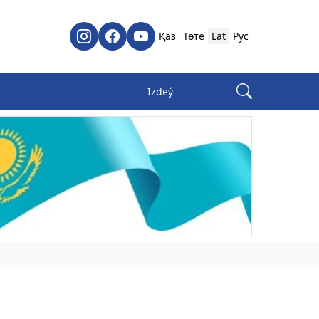
Қаз
Төте
Lat
Рус