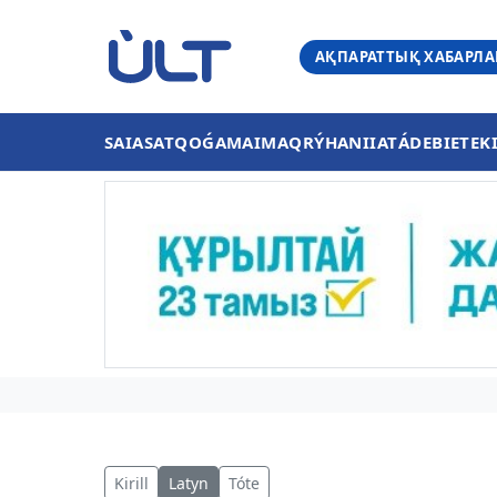
АҚПАРАТТЫҚ ХАБАРЛ
SAIASAT
QOǴAM
AIMAQ
RÝHANIIAT
ÁDEBIET
EK
Kirill
Latyn
Tóte