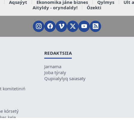
Aqsaýyt
Ekonomika jáne biznes
Qylmys
Ult 
Aityldy - oryndaldy!
Ózekti
REDAKTSIIA
Jarnama
Joba týraly
Qupiialylyq saiasaty
 komitetiniń
e kórsetý
ikes kele
ń mazmunyna