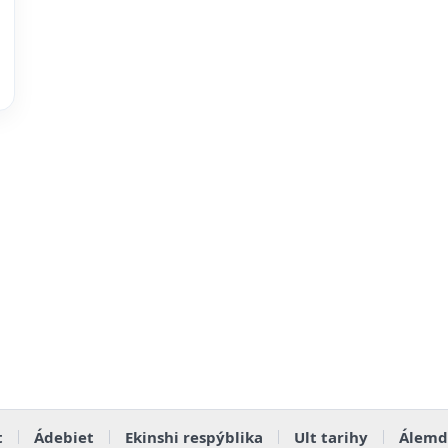
t
Ádebiet
Ekinshi respýblika
Ult tarihy
Álemd