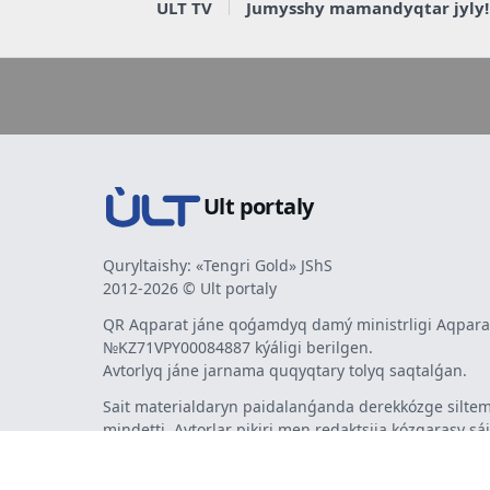
ULT TV
Jumysshy mamandyqtar jyly!
Ult portaly
Quryltaishy: «Tengri Gold» JShS
2012-2026 © Ult portaly
QR Aqparat jáne qoǵamdyq damý ministrligi Aqparat
№KZ71VPY00084887 kýáligi berilgen.
Avtorlyq jáne jarnama quqyqtary tolyq saqtalǵan.
Sait materialdaryn paidalanǵanda derekkózge siltem
mindetti. Avtorlar pikiri men redaktsiia kózqarasy sá
bermeýi múmkin. Jarnama men habarlandyrýlardy
jarnama berýshi jaýapty.