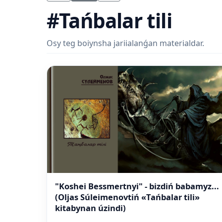
#Tańbalar tili
Osy teg boiynsha jariialanǵan materialdar.
"Koshei Bessmertnyi" - bizdiń babamyz...
(Oljas Súleimenovtiń «Tańbalar tili»
kitabynan úzindi)