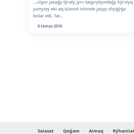
...«Igor jasaǵy týraly jyr» taqyrybyndaǵy kýrstyq
jumysty eki-aq kúnniń ishinde jazyp shyǵýǵa
bolar edi. Tar...
6 tamyz 2016
Saiasat
Qoǵam
Aimaq
Rýhaniia