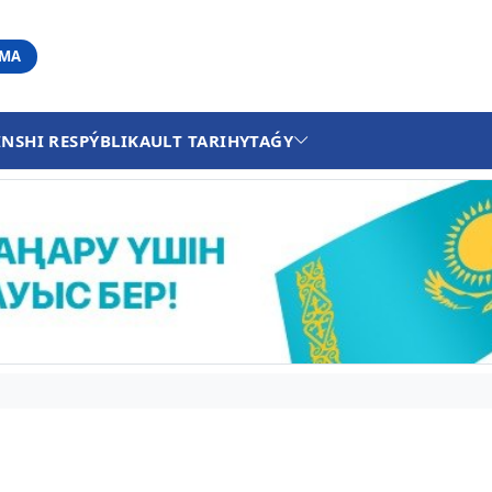
АМА
INSHI RESPÝBLIKA
ULT TARIHY
TAǴY