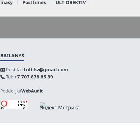
ainasy
Posttimes
ULT OBEKTIV
BAILANYS
Poshta:
1ult.kz@gmail.com
Tel:
+7 707 878 85 89
Podderjka
WebAudit