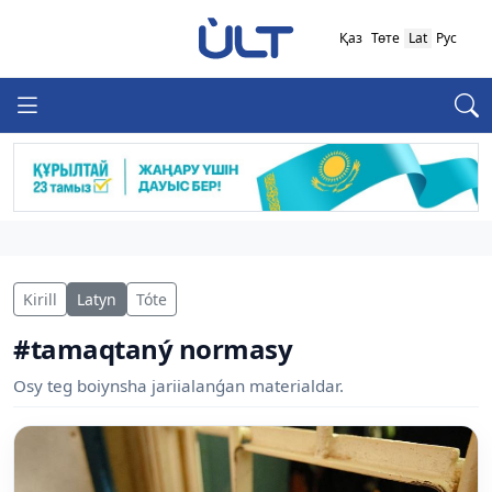
Қаз
Төте
Lat
Рус
Kirill
Latyn
Tóte
#tamaqtaný normasy
Osy teg boiynsha jariialanǵan materialdar.