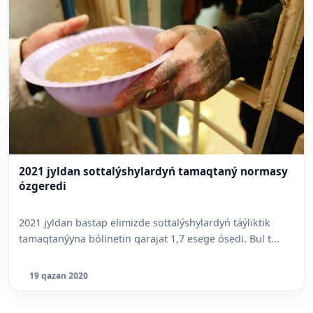
2021 jyldan sottalýshylardyń tamaqtaný normasy
ózgeredi
2021 jyldan bastap elimizde sottalýshylardyń táýliktik
tamaqtanýyna bólinetin qarajat 1,7 esege ósedi. Bul t...
19 qazan 2020