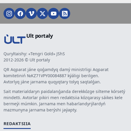
Ult portaly
Quryltaishy: «Tengri Gold» JShS
2012-2026 © Ult portaly
QR Aqparat jáne qoǵamdyq damý ministrligi Aqparat
komitetiniń №KZ71VPY00084887 kýáligi berilgen.
Avtorlyq jáne jarnama quqyqtary tolyq saqtalǵan.
Sait materialdaryn paidalanǵanda derekkózge silteme kórsetý
mindetti. Avtorlar pikiri men redaktsiia kózqarasy sáikes kele
bermeýi múmkin. Jarnama men habarlandyrýlardyń
mazmunyna jarnama berýshi jaýapty.
REDAKTSIIA