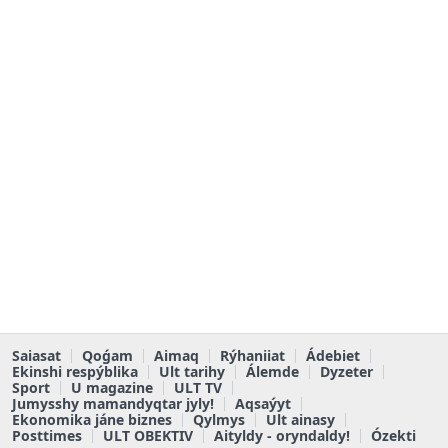
Saiasat
Qoǵam
Aimaq
Rýhaniiat
Ádebiet
Ekinshi respýblika
Ult tarihy
Álemde
Dyzeter
Sport
U magazine
ULT TV
Jumysshy mamandyqtar jyly!
Aqsaýyt
Ekonomika jáne biznes
Qylmys
Ult ainasy
Posttimes
ULT OBEKTIV
Aityldy - oryndaldy!
Ózekti