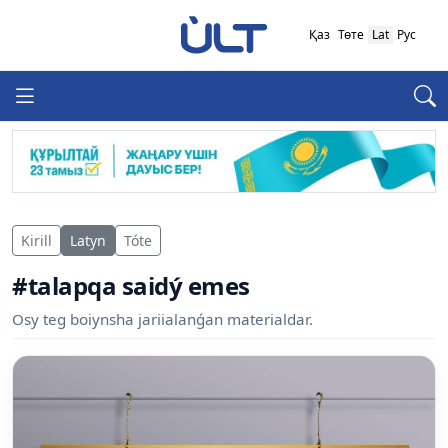
Қаз
Төте
Lat
Рус
Kirill
Latyn
Tóte
#talapqa saidý emes
Osy teg boiynsha jariialanǵan materialdar.