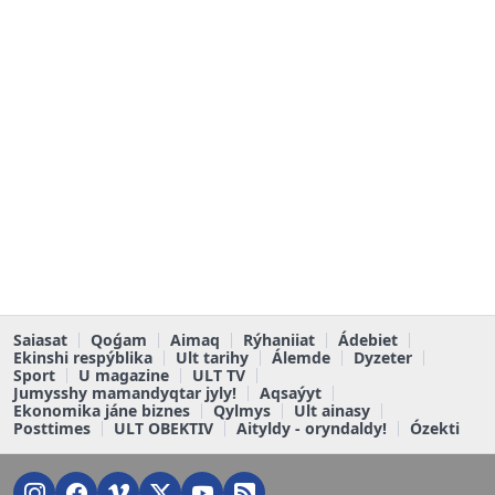
Saiasat
Qoǵam
Aimaq
Rýhaniiat
Ádebiet
Ekinshi respýblika
Ult tarihy
Álemde
Dyzeter
Sport
U magazine
ULT TV
Jumysshy mamandyqtar jyly!
Aqsaýyt
Ekonomika jáne biznes
Qylmys
Ult ainasy
Posttimes
ULT OBEKTIV
Aityldy - oryndaldy!
Ózekti