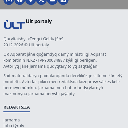
Ult portaly
Quryltaishy: «Tengri Gold» JShS
2012-2026 © Ult portaly
QR Aqparat jáne qoǵamdyq damý ministrligi Aqparat
komitetiniń №KZ71VPY00084887 kýáligi berilgen.
Avtorlyq jáne jarnama quqyqtary tolyq saqtalǵan.
Sait materialdaryn paidalanǵanda derekkózge silteme kórsetý
mindetti. Avtorlar pikiri men redaktsiia kózqarasy sáikes kele
bermeýi múmkin. Jarnama men habarlandyrýlardyń
mazmunyna jarnama berýshi jaýapty.
REDAKTSIIA
Jarnama
Joba týraly