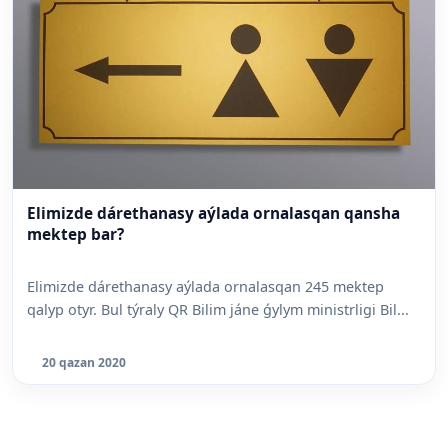
Elimizde dárethanasy aýlada ornalasqan qansha
mektep bar?
Elimizde dárethanasy aýlada ornalasqan 245 mektep
qalyp otyr. Bul týraly QR Bilim jáne ǵylym ministrligi Bil...
20 qazan 2020