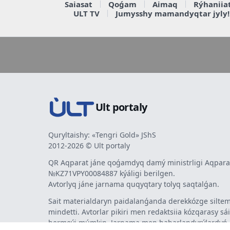
Saiasat
Qoǵam
Aimaq
Rýhaniia
ULT TV
Jumysshy mamandyqtar jyly!
Ult portaly
Quryltaishy: «Tengri Gold» JShS
2012-2026 © Ult portaly
QR Aqparat jáne qoǵamdyq damý ministrligi Aqparat
№KZ71VPY00084887 kýáligi berilgen.
Avtorlyq jáne jarnama quqyqtary tolyq saqtalǵan.
Sait materialdaryn paidalanǵanda derekkózge siltem
mindetti. Avtorlar pikiri men redaktsiia kózqarasy sá
bermeýi múmkin. Jarnama men habarlandyrýlardy