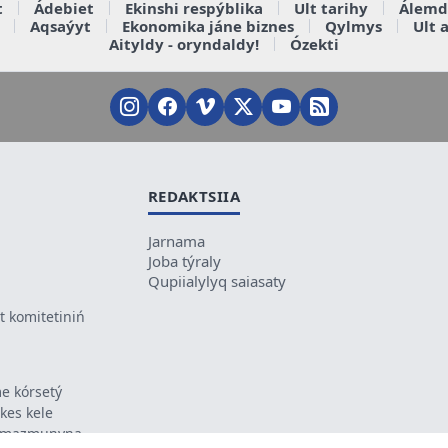
t
Ádebiet
Ekinshi respýblika
Ult tarihy
Álemd
Aqsaýyt
Ekonomika jáne biznes
Qylmys
Ult 
Aityldy - oryndaldy!
Ózekti
REDAKTSIIA
Jarnama
Joba týraly
Qupiialylyq saiasaty
 komitetiniń
e kórsetý
ikes kele
ń mazmunyna