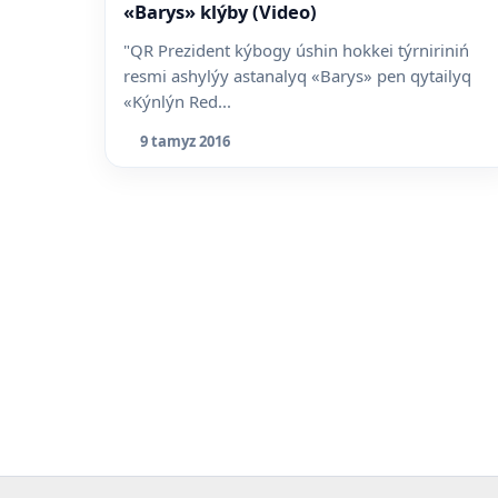
«Barys» klýby (Video)
"QR Prezident kýbogy úshin hokkei týrniriniń
resmi ashylýy astanalyq «Barys» pen qytailyq
«Kýnlýn Red...
9 tamyz 2016