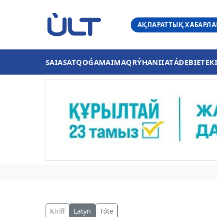
АҚПАРАТТЫҚ ХАБАРЛ
SAIASAT
QOǴAM
AIMAQ
RÝHANIIAT
ÁDEBIET
EK
Kirill
Latyn
Tóte