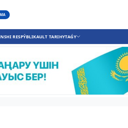
АМА
INSHI RESPÝBLIKA
ULT TARIHY
TAǴY