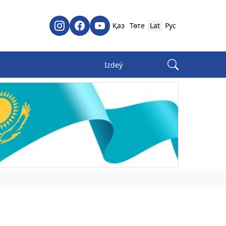
Қаз
Төте
Lat
Рус