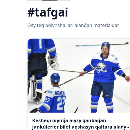
#tafgai
Osy teg boiynsha jariialanǵan materialdar.
Keshegi oiynǵa aiyzy qanbaǵan
jankúierler bilet aqshasyn qaitara alady -