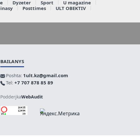
e
Dyzeter
Sport
U magazine
ainasy
Posttimes
ULT OBEKTIV
BAILANYS
Poshta:
1ult.kz@gmail.com
Tel:
+7 707 878 85 89
Podderjka
WebAudit