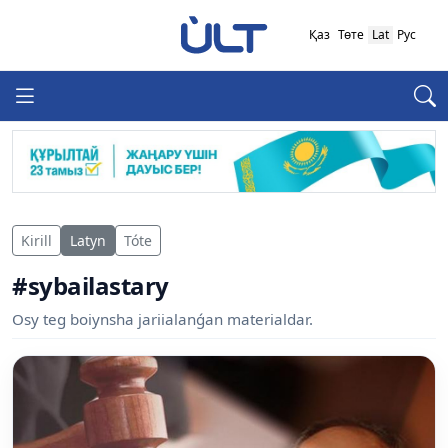
Қаз
Төте
Lat
Рус
Kirill
Latyn
Tóte
#sybailastary
Osy teg boiynsha jariialanǵan materialdar.