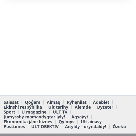
Saiasat
Qoǵam
Aimaq
Rýhaniiat
Ádebiet
Ekinshi respýblika
Ult tarihy
Álemde
Dyzeter
Sport
U magazine
ULT TV
Jumysshy mamandyqtar jyly!
Aqsaýyt
Ekonomika jáne biznes
Qylmys
Ult ainasy
Posttimes
ULT OBEKTIV
Aityldy - oryndaldy!
Ózekti