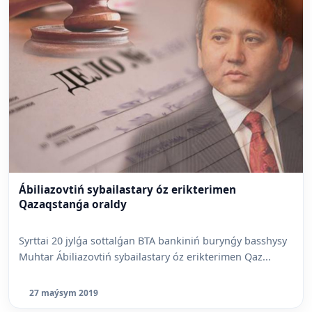
Ábiliazovtiń sybailastary óz erikterimen
Qazaqstanǵa oraldy
Syrttai 20 jylǵa sottalǵan BTA bankiniń burynǵy basshysy
Muhtar Ábiliazovtiń sybailastary óz erikterimen Qaz...
27 maýsym 2019