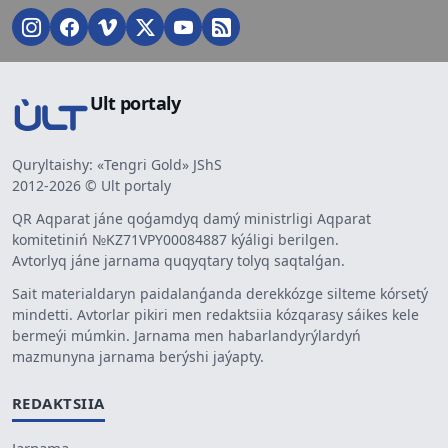
Ult portaly
Quryltaishy: «Tengri Gold» JShS
2012-2026 © Ult portaly
QR Aqparat jáne qoǵamdyq damý ministrligi Aqparat
komitetiniń №KZ71VPY00084887 kýáligi berilgen.
Avtorlyq jáne jarnama quqyqtary tolyq saqtalǵan.
Sait materialdaryn paidalanǵanda derekkózge silteme kórsetý
mindetti. Avtorlar pikiri men redaktsiia kózqarasy sáikes kele
bermeýi múmkin. Jarnama men habarlandyrýlardyń
mazmunyna jarnama berýshi jaýapty.
REDAKTSIIA