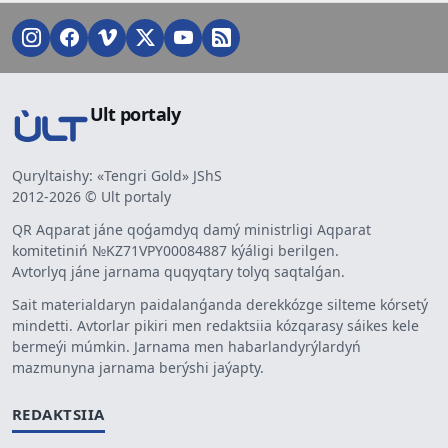
Ult portaly
Quryltaishy: «Tengri Gold» JShS
2012-2026 © Ult portaly
QR Aqparat jáne qoǵamdyq damý ministrligi Aqparat
komitetiniń №KZ71VPY00084887 kýáligi berilgen.
Avtorlyq jáne jarnama quqyqtary tolyq saqtalǵan.
Sait materialdaryn paidalanǵanda derekkózge silteme kórsetý
mindetti. Avtorlar pikiri men redaktsiia kózqarasy sáikes kele
bermeýi múmkin. Jarnama men habarlandyrýlardyń
mazmunyna jarnama berýshi jaýapty.
REDAKTSIIA