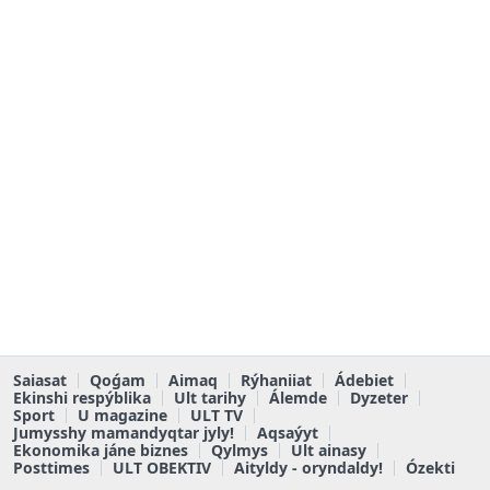
Saiasat
Qoǵam
Aimaq
Rýhaniiat
Ádebiet
Ekinshi respýblika
Ult tarihy
Álemde
Dyzeter
Sport
U magazine
ULT TV
Jumysshy mamandyqtar jyly!
Aqsaýyt
Ekonomika jáne biznes
Qylmys
Ult ainasy
Posttimes
ULT OBEKTIV
Aityldy - oryndaldy!
Ózekti