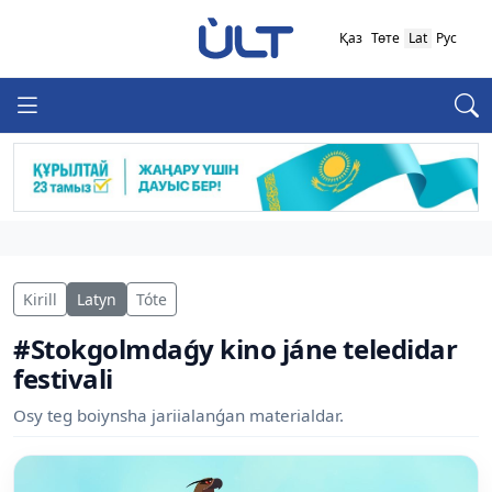
Қаз
Төте
Lat
Рус
Kirill
Latyn
Tóte
#Stokgolmdaǵy kino jáne teledidar
festivali
Osy teg boiynsha jariialanǵan materialdar.