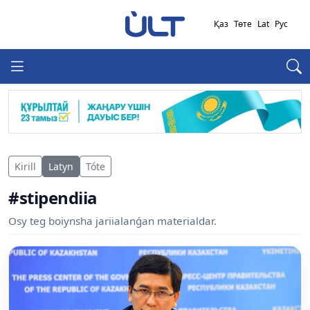
Қаз
Төте
Lat
Рус
Kirill
Latyn
Tóte
#stipendiia
Osy teg boiynsha jariialanǵan materialdar.