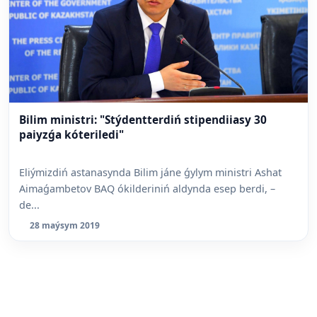
Bilim ministri: "Stýdentterdiń stipendiiasy 30
paiyzǵa kóteriledi"
Eliýmizdiń astanasynda Bilim jáne ǵylym ministri Ashat
Aimaǵambetov BAQ ókilderiniń aldynda esep berdi, –
de...
28 maýsym 2019