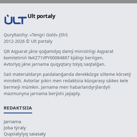
Ult portaly
Quryltaishy: «Tengri Gold» JShS
2012-2026 © Ult portaly
QR Aqparat jáne qoǵamdyq damý ministrligi Aqparat
komitetiniń №KZ71VPY00084887 kýáligi berilgen.
Avtorlyq jáne jarnama quqyqtary tolyq saqtalǵan.
Sait materialdaryn paidalanǵanda derekkózge silteme kórsetý
mindetti. Avtorlar pikiri men redaktsiia kózqarasy sáikes kele
bermeýi múmkin. Jarnama men habarlandyrýlardyń
mazmunyna jarnama berýshi jaýapty.
REDAKTSIIA
Jarnama
Joba týraly
Qupiialylyq saiasaty