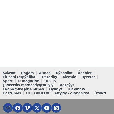
Saiasat
Qoǵam
Aimaq
Rýhaniiat
Ádebiet
Ekinshi respýblika
Ult tarihy
Álemde
Dyzeter
Sport
U magazine
ULT TV
Jumysshy mamandyqtar jyly!
Aqsaýyt
Ekonomika jáne biznes
Qylmys
Ult ainasy
Posttimes
ULT OBEKTIV
Aityldy - oryndaldy!
Ózekti