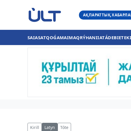
АҚПАРАТТЫҚ ХАБАРЛ
SAIASAT
QOǴAM
AIMAQ
RÝHANIIAT
ÁDEBIET
EK
Kirill
Latyn
Tóte