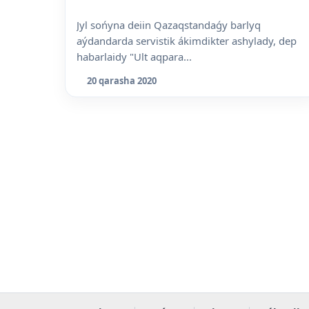
Jyl sońyna deiin Qazaqstandaǵy barlyq
aýdandarda servistik ákimdikter ashylady, dep
habarlaidy "Ult aqpara...
20 qarasha 2020