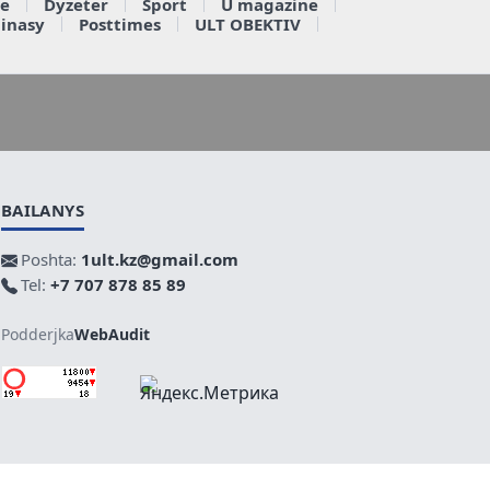
e
Dyzeter
Sport
U magazine
ainasy
Posttimes
ULT OBEKTIV
BAILANYS
Poshta:
1ult.kz@gmail.com
Tel:
+7 707 878 85 89
Podderjka
WebAudit