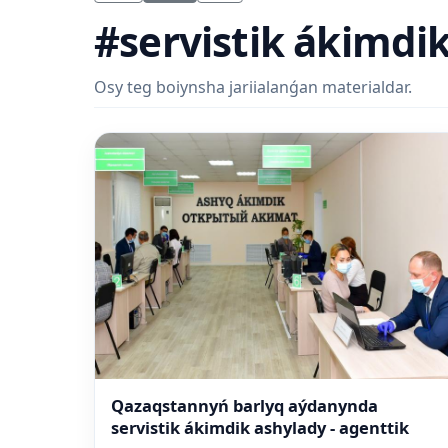
#servistik ákimdi
Osy teg boiynsha jariialanǵan materialdar.
Qazaqstannyń barlyq aýdanynda
servistik ákimdik ashylady - agenttik