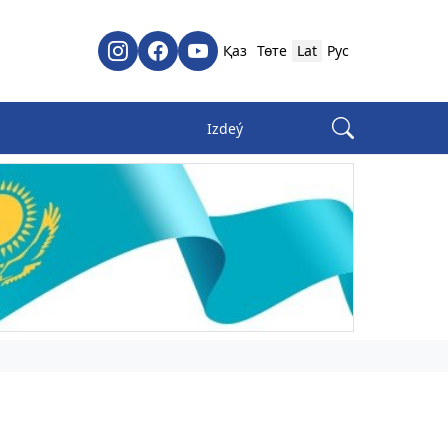
Қаз
Төте
Lat
Рус