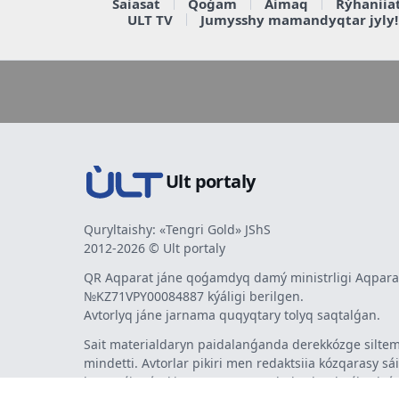
Saiasat
Qoǵam
Aimaq
Rýhaniia
ULT TV
Jumysshy mamandyqtar jyly!
Ult portaly
Quryltaishy: «Tengri Gold» JShS
2012-2026 © Ult portaly
QR Aqparat jáne qoǵamdyq damý ministrligi Aqparat
№KZ71VPY00084887 kýáligi berilgen.
Avtorlyq jáne jarnama quqyqtary tolyq saqtalǵan.
Sait materialdaryn paidalanǵanda derekkózge siltem
mindetti. Avtorlar pikiri men redaktsiia kózqarasy sá
bermeýi múmkin. Jarnama men habarlandyrýlardy