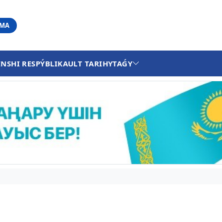
АМА
INSHI RESPÝBLIKA
ULT TARIHY
TAǴY