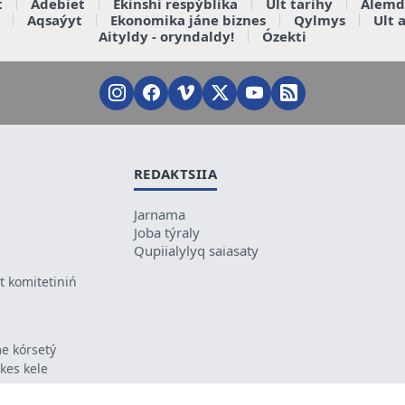
t
Ádebiet
Ekinshi respýblika
Ult tarihy
Álemd
Aqsaýyt
Ekonomika jáne biznes
Qylmys
Ult 
Aityldy - oryndaldy!
Ózekti
REDAKTSIIA
Jarnama
Joba týraly
Qupiialylyq saiasaty
 komitetiniń
e kórsetý
ikes kele
ń mazmunyna