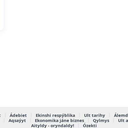
t
Ádebiet
Ekinshi respýblika
Ult tarihy
Álemd
Aqsaýyt
Ekonomika jáne biznes
Qylmys
Ult 
Aityldy - oryndaldy!
Ózekti