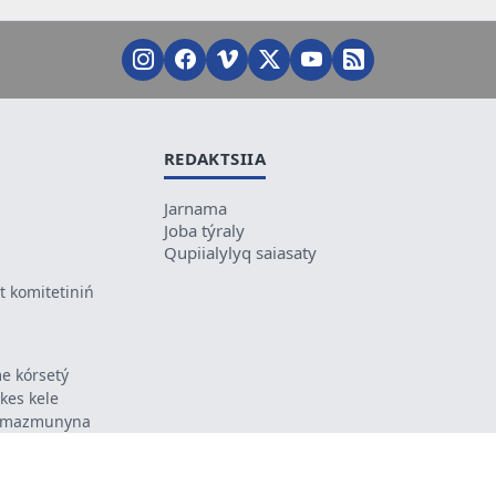
REDAKTSIIA
Jarnama
Joba týraly
Qupiialylyq saiasaty
 komitetiniń
e kórsetý
ikes kele
ń mazmunyna