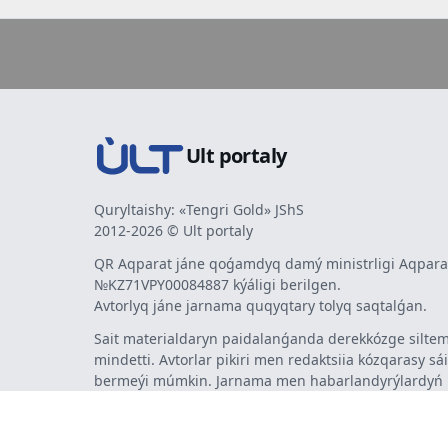
Ult portaly
Quryltaishy: «Tengri Gold» JShS
2012-2026 © Ult portaly
QR Aqparat jáne qoǵamdyq damý ministrligi Aqparat
№KZ71VPY00084887 kýáligi berilgen.
Avtorlyq jáne jarnama quqyqtary tolyq saqtalǵan.
Sait materialdaryn paidalanǵanda derekkózge siltem
mindetti. Avtorlar pikiri men redaktsiia kózqarasy sá
bermeýi múmkin. Jarnama men habarlandyrýlardy
jarnama berýshi jaýapty.