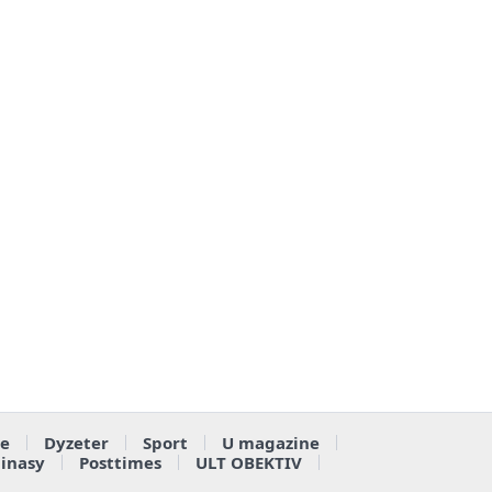
e
Dyzeter
Sport
U magazine
ainasy
Posttimes
ULT OBEKTIV