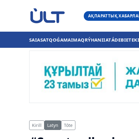
АҚПАРАТТЫҚ ХАБАРЛ
SAIASAT
QOǴAM
AIMAQ
RÝHANIIAT
ÁDEBIET
EK
Kirill
Latyn
Tóte