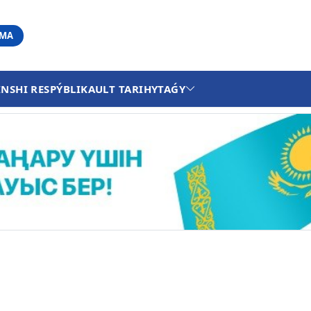
АМА
INSHI RESPÝBLIKA
ULT TARIHY
TAǴY