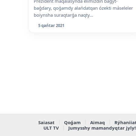
Prezident maqalasynda elimizdiń baǵyt-
baǵdary, qoǵamdy alańdatqan ózekti máseleler
boiynsha suraqtarǵa naqty...
5 qańtar 2021
Saiasat
Qoǵam
Aimaq
Rýhaniia
ULT TV
Jumysshy mamandyqtar jyly!