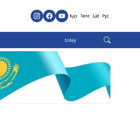
Қаз
Төте
Lat
Рус