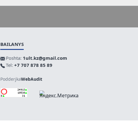
BAILANYS
Poshta:
1ult.kz@gmail.com
Tel:
+7 707 878 85 89
Podderjka
WebAudit