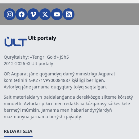
Ult portaly
Quryltaishy: «Tengri Gold» JShS
2012-2026 © Ult portaly
QR Aqparat jáne qoǵamdyq damý ministrligi Aqparat
komitetiniń №KZ71VPY00084887 kýáligi berilgen.
Avtorlyq jáne jarnama quqyqtary tolyq saqtalǵan.
Sait materialdaryn paidalanǵanda derekkózge silteme kórsetý
mindetti. Avtorlar pikiri men redaktsiia kózqarasy sáikes kele
bermeýi múmkin. Jarnama men habarlandyrýlardyń
mazmunyna jarnama berýshi jaýapty.
REDAKTSIIA