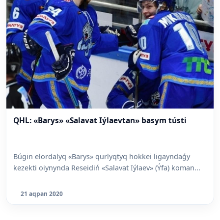
QHL: «Barys» «Salavat Iýlaevtan» basym tústi
Búgin elordalyq «Barys» qurlyqtyq hokkei ligayndaǵy
kezekti oiynynda Reseidiń «Salavat Iýlaev» (Ýfa) koman...
21 aqpan 2020