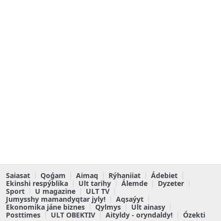
Saiasat
Qoǵam
Aimaq
Rýhaniiat
Ádebiet
Ekinshi respýblika
Ult tarihy
Álemde
Dyzeter
Sport
U magazine
ULT TV
Jumysshy mamandyqtar jyly!
Aqsaýyt
Ekonomika jáne biznes
Qylmys
Ult ainasy
Posttimes
ULT OBEKTIV
Aityldy - oryndaldy!
Ózekti