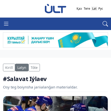
Қаз
Төте
Lat
Рус
Kirill
Latyn
Tóte
#Salavat Iýlaev
Osy teg boiynsha jariialanǵan materialdar.