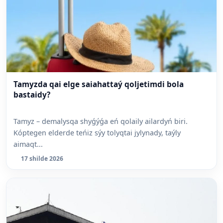
Tamyzda qai elge saiahattaý qoljetimdi bola
bastaidy?
Tamyz – demalysqa shyǵýǵa eń qolaily ailardyń biri.
Kóptegen elderde teńiz sýy tolyqtai jylynady, taýly
aimaqt...
17 shilde 2026