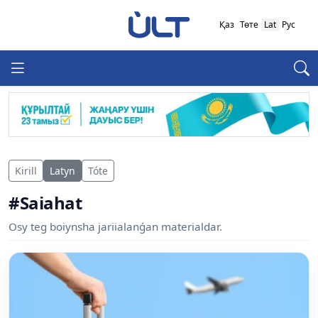
Қаз
Төте
Lat
Рус
Kirill
Latyn
Tóte
#Saiahat
Osy teg boiynsha jariialanǵan materialdar.