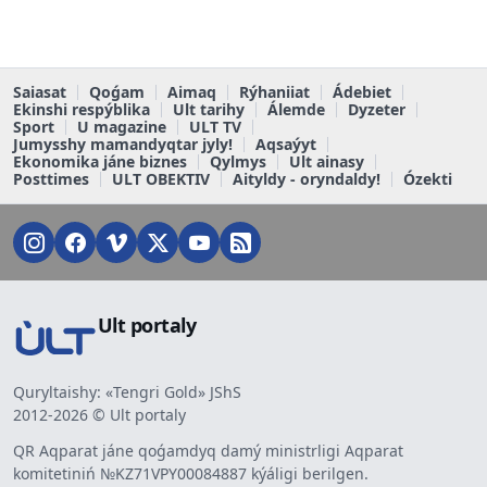
Saiasat
Qoǵam
Aimaq
Rýhaniiat
Ádebiet
Ekinshi respýblika
Ult tarihy
Álemde
Dyzeter
Sport
U magazine
ULT TV
Jumysshy mamandyqtar jyly!
Aqsaýyt
Ekonomika jáne biznes
Qylmys
Ult ainasy
Posttimes
ULT OBEKTIV
Aityldy - oryndaldy!
Ózekti
Ult portaly
Quryltaishy: «Tengri Gold» JShS
2012-2026 © Ult portaly
QR Aqparat jáne qoǵamdyq damý ministrligi Aqparat
komitetiniń №KZ71VPY00084887 kýáligi berilgen.