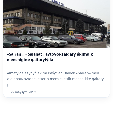
«Sairan», «Saiahat» avtovokzaldary ákimdik
menshigine qaitarylýda
Almaty qalasynyń ákimi Baýyrjan Baibek «Sairan» men
«Saiahat» avtobeketterin memlekettik menshikke qaitarý
j...
25 maýsym 2019