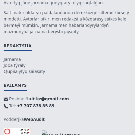
Avtorlyq jáne jarnama quqyqtary tolyq saqtalǵan.
Sait materialdaryn paidalanǵanda derekkózge silteme kórsetý
mindetti. Avtorlar pikiri men redaktsiia kózqarasy sáikes kele
bermeýi múmkin. Jarnama men habarlandyrýlardyń
mazmunyna jarnama berýshi jaýapty.
REDAKTSIIA
Jarnama
Joba týraly
Qupiialylyq saiasaty
BAILANYS
Poshta:
1ult.kz@gmail.com
Tel:
+7 707 878 85 89
Podderjka
WebAudit