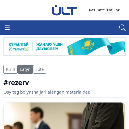
Қаз
Төте
Lat
Рус
Kirill
Latyn
Tóte
#rezerv
Osy teg boiynsha jariialanǵan materialdar.