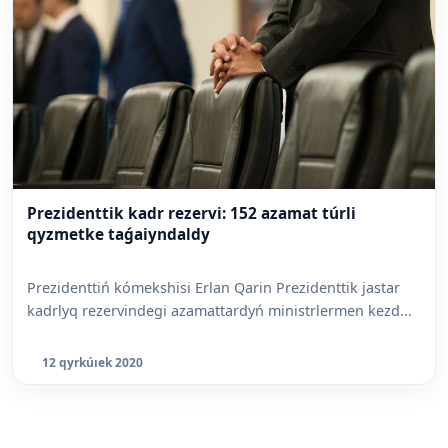
Prezidenttik kadr rezervi: 152 azamat túrli
qyzmetke taǵaiyndaldy
Prezidenttiń kómekshisi Erlan Qarin Prezidenttik jastar
kadrlyq rezervindegi azamattardyń ministrlermen kezd...
12 qyrkúıek 2020