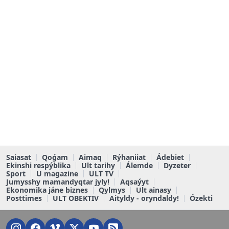
Saiasat
Qoǵam
Aimaq
Rýhaniiat
Ádebiet
Ekinshi respýblika
Ult tarihy
Álemde
Dyzeter
Sport
U magazine
ULT TV
Jumysshy mamandyqtar jyly!
Aqsaýyt
Ekonomika jáne biznes
Qylmys
Ult ainasy
Posttimes
ULT OBEKTIV
Aityldy - oryndaldy!
Ózekti