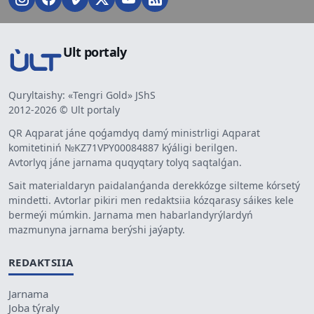
Ult portaly
Quryltaishy: «Tengri Gold» JShS
2012-2026 © Ult portaly
QR Aqparat jáne qoǵamdyq damý ministrligi Aqparat
komitetiniń №KZ71VPY00084887 kýáligi berilgen.
Avtorlyq jáne jarnama quqyqtary tolyq saqtalǵan.
Sait materialdaryn paidalanǵanda derekkózge silteme kórsetý
mindetti. Avtorlar pikiri men redaktsiia kózqarasy sáikes kele
bermeýi múmkin. Jarnama men habarlandyrýlardyń
mazmunyna jarnama berýshi jaýapty.
REDAKTSIIA
Jarnama
Joba týraly