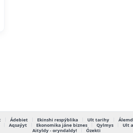
t
Ádebiet
Ekinshi respýblika
Ult tarihy
Álemd
Aqsaýyt
Ekonomika jáne biznes
Qylmys
Ult 
Aityldy - oryndaldy!
Ózekti