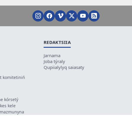
REDAKTSIIA
Jarnama
Joba týraly
Qupiialylyq saiasaty
 komitetiniń
e kórsetý
ikes kele
ń mazmunyna