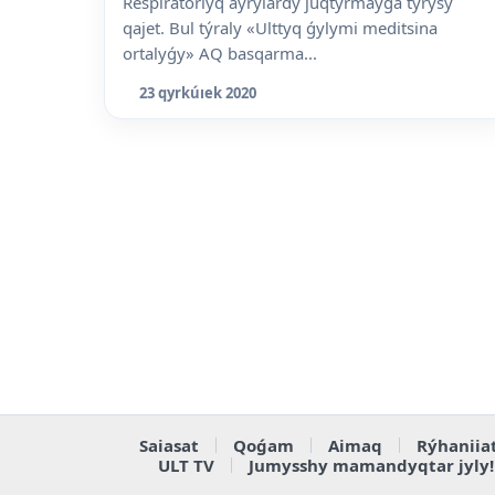
Respiratorlyq aýrýlardy juqtyrmaýǵa tyrysý
qajet. Bul týraly «Ulttyq ǵylymi meditsina
ortalyǵy» AQ basqarma...
23 qyrkúıek 2020
Saiasat
Qoǵam
Aimaq
Rýhaniia
ULT TV
Jumysshy mamandyqtar jyly!