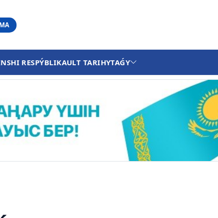
АМА
INSHI RESPÝBLIKA
ULT TARIHY
TAǴY