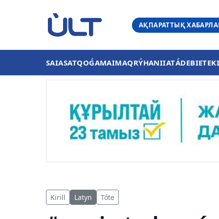
АҚПАРАТТЫҚ ХАБАРЛ
SAIASAT
QOǴAM
AIMAQ
RÝHANIIAT
ÁDEBIET
EK
Kirill
Latyn
Tóte