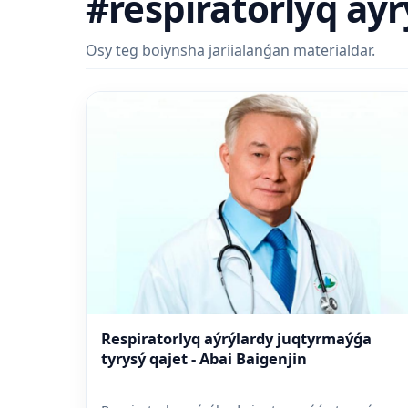
#respiratorlyq aýr
Osy teg boiynsha jariialanǵan materialdar.
Respiratorlyq aýrýlardy juqtyrmaýǵa
tyrysý qajet - Abai Baigenjin