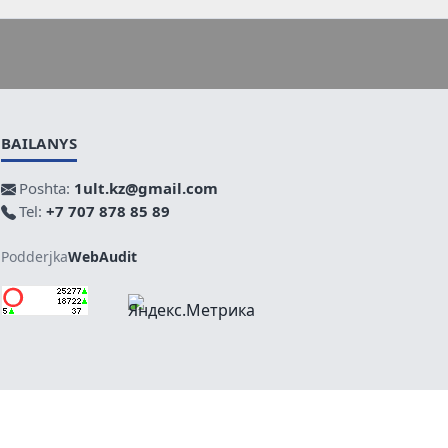
BAILANYS
Poshta:
1ult.kz@gmail.com
Tel:
+7 707 878 85 89
Podderjka
WebAudit