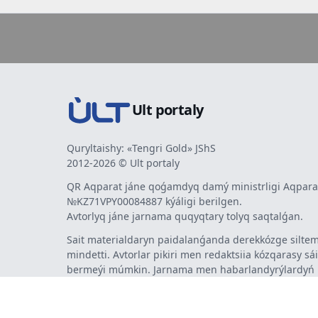
Ult portaly
Quryltaishy: «Tengri Gold» JShS
2012-2026 © Ult portaly
QR Aqparat jáne qoǵamdyq damý ministrligi Aqparat
№KZ71VPY00084887 kýáligi berilgen.
Avtorlyq jáne jarnama quqyqtary tolyq saqtalǵan.
Sait materialdaryn paidalanǵanda derekkózge siltem
mindetti. Avtorlar pikiri men redaktsiia kózqarasy sá
bermeýi múmkin. Jarnama men habarlandyrýlardy
jarnama berýshi jaýapty.