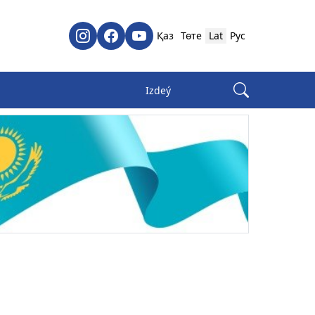
Қаз
Төте
Lat
Рус