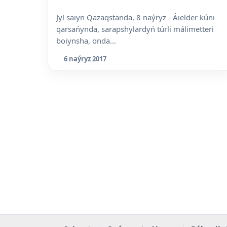
Jyl saiyn Qazaqstanda, 8 naýryz - Áielder kúni
qarsańynda, sarapshylardyń túrli málimetteri
boiynsha, onda...
6 naýryz 2017