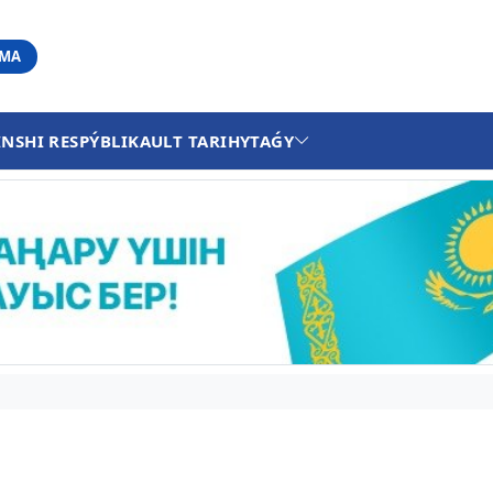
АМА
INSHI RESPÝBLIKA
ULT TARIHY
TAǴY