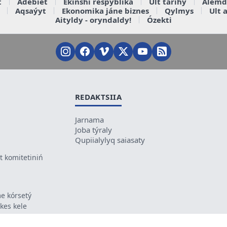
t
Ádebiet
Ekinshi respýblika
Ult tarihy
Álemd
Aqsaýyt
Ekonomika jáne biznes
Qylmys
Ult 
Aityldy - oryndaldy!
Ózekti
REDAKTSIIA
Jarnama
Joba týraly
Qupiialylyq saiasaty
 komitetiniń
e kórsetý
ikes kele
ń mazmunyna