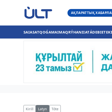
АҚПАРАТТЫҚ ХАБАРЛ
SAIASAT
QOǴAM
AIMAQ
RÝHANIIAT
ÁDEBIET
EK
Kirill
Latyn
Tóte