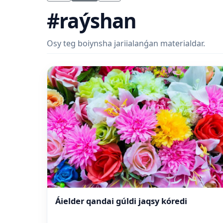
#raýshan
Osy teg boiynsha jariialanǵan materialdar.
Áielder qandai gúldi jaqsy kóredi