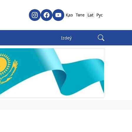
Қаз
Төте
Lat
Рус