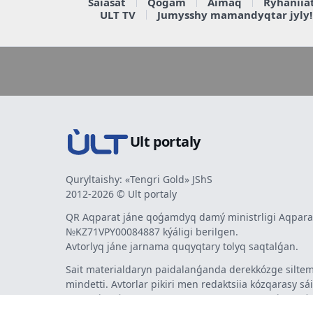
Saiasat
Qoǵam
Aimaq
Rýhaniia
ULT TV
Jumysshy mamandyqtar jyly!
Ult portaly
Quryltaishy: «Tengri Gold» JShS
2012-2026 © Ult portaly
QR Aqparat jáne qoǵamdyq damý ministrligi Aqparat
№KZ71VPY00084887 kýáligi berilgen.
Avtorlyq jáne jarnama quqyqtary tolyq saqtalǵan.
Sait materialdaryn paidalanǵanda derekkózge siltem
mindetti. Avtorlar pikiri men redaktsiia kózqarasy sá
bermeýi múmkin. Jarnama men habarlandyrýlardy