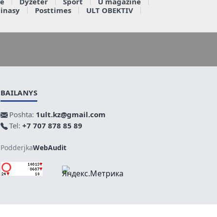
e
Dyzeter
Sport
U magazine
ainasy
Posttimes
ULT OBEKTIV
BAILANYS
Poshta:
1ult.kz@gmail.com
Tel:
+7 707 878 85 89
Podderjka
WebAudit