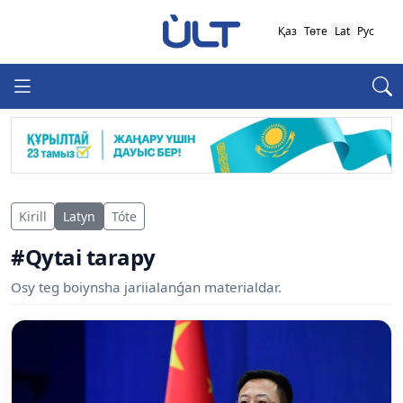
Қаз
Төте
Lat
Рус
Kirill
Latyn
Tóte
#Qytai tarapy
Osy teg boiynsha jariialanǵan materialdar.