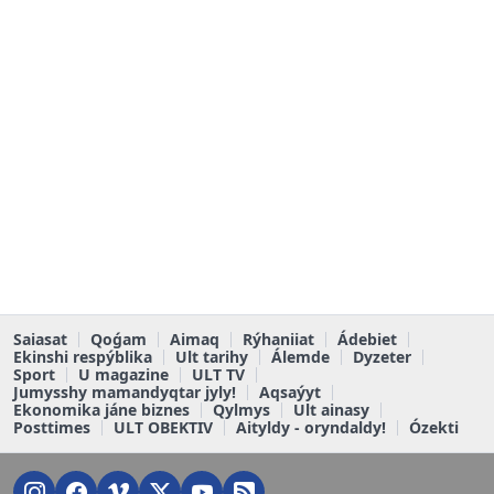
Saiasat
Qoǵam
Aimaq
Rýhaniiat
Ádebiet
Ekinshi respýblika
Ult tarihy
Álemde
Dyzeter
Sport
U magazine
ULT TV
Jumysshy mamandyqtar jyly!
Aqsaýyt
Ekonomika jáne biznes
Qylmys
Ult ainasy
Posttimes
ULT OBEKTIV
Aityldy - oryndaldy!
Ózekti