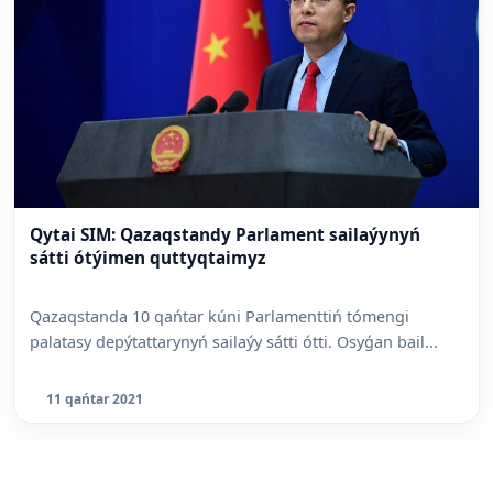
Qytai SIM: Qazaqstandy Parlament sailaýynyń
sátti ótýimen quttyqtaimyz
Qazaqstanda 10 qańtar kúni Parlamenttiń tómengi
palatasy depýtattarynyń sailaýy sátti ótti. Osyǵan bail...
11 qańtar 2021