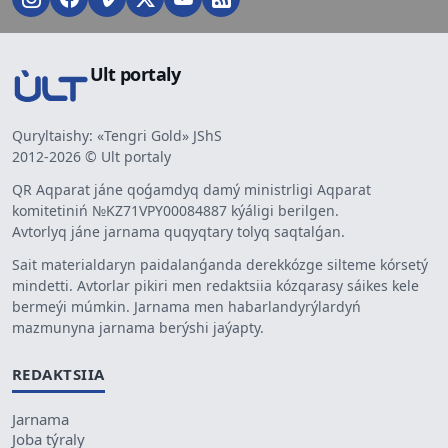
Ult portaly
Quryltaishy: «Tengri Gold» JShS
2012-2026 © Ult portaly
QR Aqparat jáne qoǵamdyq damý ministrligi Aqparat
komitetiniń №KZ71VPY00084887 kýáligi berilgen.
Avtorlyq jáne jarnama quqyqtary tolyq saqtalǵan.
Sait materialdaryn paidalanǵanda derekkózge silteme kórsetý
mindetti. Avtorlar pikiri men redaktsiia kózqarasy sáikes kele
bermeýi múmkin. Jarnama men habarlandyrýlardyń
mazmunyna jarnama berýshi jaýapty.
REDAKTSIIA
Jarnama
Joba týraly