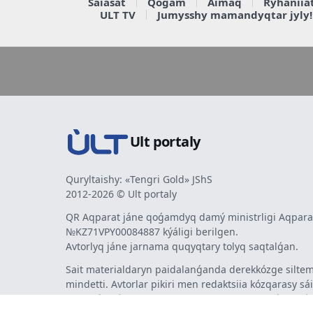
Saiasat
Qoǵam
Aimaq
Rýhaniia
ULT TV
Jumysshy mamandyqtar jyly!
Ult portaly
Quryltaishy: «Tengri Gold» JShS
2012-2026 © Ult portaly
QR Aqparat jáne qoǵamdyq damý ministrligi Aqparat
№KZ71VPY00084887 kýáligi berilgen.
Avtorlyq jáne jarnama quqyqtary tolyq saqtalǵan.
Sait materialdaryn paidalanǵanda derekkózge siltem
mindetti. Avtorlar pikiri men redaktsiia kózqarasy sá
bermeýi múmkin. Jarnama men habarlandyrýlardy