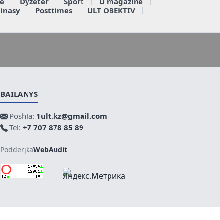
e
Dyzeter
Sport
U magazine
ainasy
Posttimes
ULT OBEKTIV
BAILANYS
Poshta:
1ult.kz@gmail.com
Tel:
+7 707 878 85 89
Podderjka
WebAudit