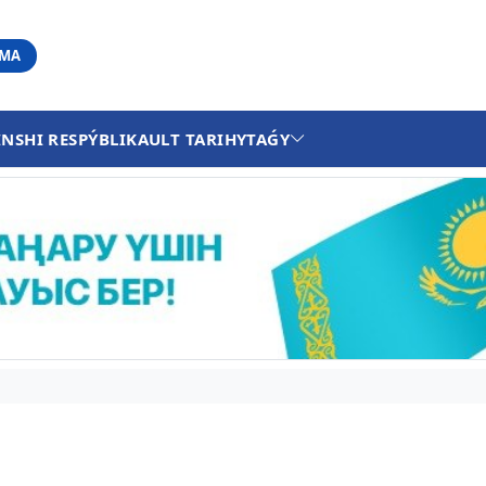
АМА
INSHI RESPÝBLIKA
ULT TARIHY
TAǴY