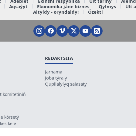
t
Ádebiet
Ekinshi respýblika
Ult tarihy
Álemd
Aqsaýyt
Ekonomika jáne biznes
Qylmys
Ult 
Aityldy - oryndaldy!
Ózekti
REDAKTSIIA
Jarnama
Joba týraly
Qupiialylyq saiasaty
 komitetiniń
e kórsetý
ikes kele
ń mazmunyna