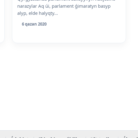
narazylar Aq úi, parlament ǵimaratyn basyp
alyp, elde halyqty...
6 qazan 2020