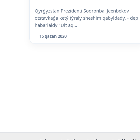
Qyrǵyzstan Prezidenti Sooronbai Jeenbekov
otstavkaǵa ketý týraly sheshim qabyldady, - dep
habarlaidy "Ult aq...
15 qazan 2020