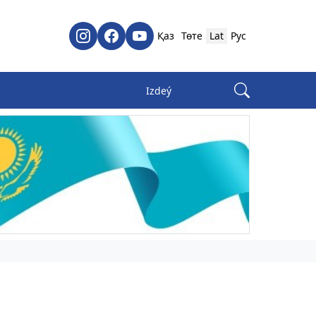
Қаз
Төте
Lat
Рус