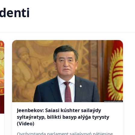
denti
Jeenbekov: Saiasi kúshter sailaýdy
syltaýratyp, bilikti basyp alýǵa tyrysty
(Video)
Qyrǵyzstanda parlament sailaýynyń nátijesine