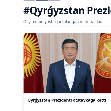
#Qyrǵyzstan Prezi
Osy teg boiynsha jariialanǵan materialdar.
Qyrǵyzstan Prezidenti otstavkaǵa ketti