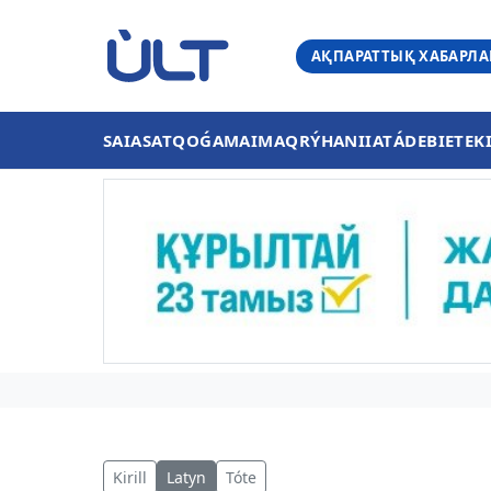
АҚПАРАТТЫҚ ХАБАРЛ
SAIASAT
QOǴAM
AIMAQ
RÝHANIIAT
ÁDEBIET
EK
Kirill
Latyn
Tóte