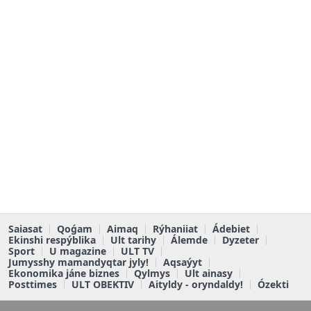
Saiasat
Qoǵam
Aimaq
Rýhaniiat
Ádebiet
Ekinshi respýblika
Ult tarihy
Álemde
Dyzeter
Sport
U magazine
ULT TV
Jumysshy mamandyqtar jyly!
Aqsaýyt
Ekonomika jáne biznes
Qylmys
Ult ainasy
Posttimes
ULT OBEKTIV
Aityldy - oryndaldy!
Ózekti