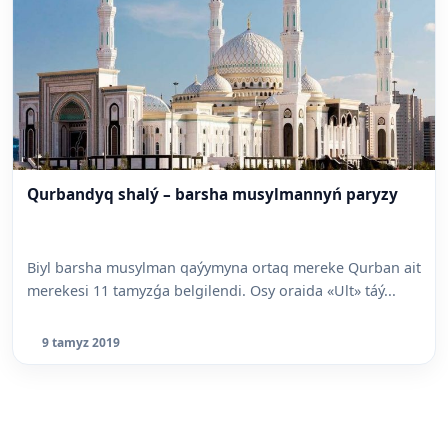
Qurbandyq shalý – barsha musylmannyń paryzy
Biyl barsha musylman qaýymyna ortaq mereke Qurban ait
merekesi 11 tamyzǵa belgilendi. Osy oraida «Ult» táý...
9 tamyz 2019