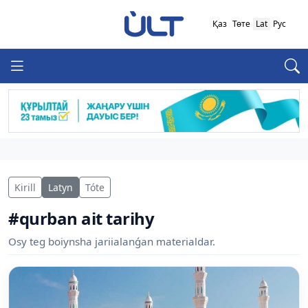
Қаз
Төте
Lat
Рус
Kirill
Latyn
Tóte
#qurban ait tarihy
Osy teg boiynsha jariialanǵan materialdar.