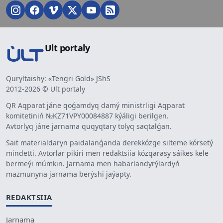
Ult portaly
Quryltaishy: «Tengri Gold» JShS
2012-2026 © Ult portaly
QR Aqparat jáne qoǵamdyq damý ministrligi Aqparat
komitetiniń №KZ71VPY00084887 kýáligi berilgen.
Avtorlyq jáne jarnama quqyqtary tolyq saqtalǵan.
Sait materialdaryn paidalanǵanda derekkózge silteme kórsetý
mindetti. Avtorlar pikiri men redaktsiia kózqarasy sáikes kele
bermeýi múmkin. Jarnama men habarlandyrýlardyń
mazmunyna jarnama berýshi jaýapty.
REDAKTSIIA
Jarnama