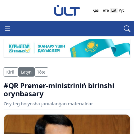
Қаз
Төте
Lat
Рус
Kirill
Latyn
Tóte
#QR Premer-ministriniń birinshi
orynbasary
Osy teg boiynsha jariialanǵan materialdar.