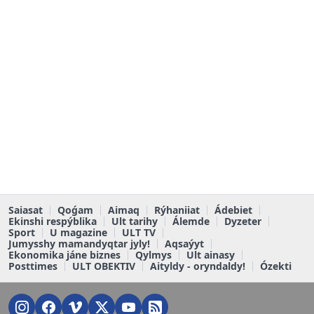
Saiasat
Qoǵam
Aimaq
Rýhaniiat
Ádebiet
Ekinshi respýblika
Ult tarihy
Álemde
Dyzeter
Sport
U magazine
ULT TV
Jumysshy mamandyqtar jyly!
Aqsaýyt
Ekonomika jáne biznes
Qylmys
Ult ainasy
Posttimes
ULT OBEKTIV
Aityldy - oryndaldy!
Ózekti