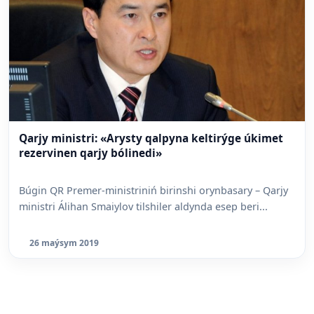
Qarjy ministri: «Arysty qalpyna keltirýge úkimet
rezervinen qarjy bólinedi»
Búgin QR Premer-ministriniń birinshi orynbasary – Qarjy
ministri Álihan Smaiylov tilshiler aldynda esep beri...
26 maýsym 2019