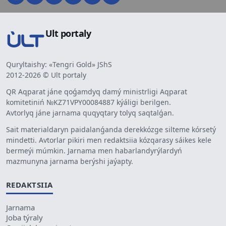
Ult portaly
Quryltaishy: «Tengri Gold» JShS
2012-2026 © Ult portaly
QR Aqparat jáne qoǵamdyq damý ministrligi Aqparat
komitetiniń №KZ71VPY00084887 kýáligi berilgen.
Avtorlyq jáne jarnama quqyqtary tolyq saqtalǵan.
Sait materialdaryn paidalanǵanda derekkózge silteme kórsetý
mindetti. Avtorlar pikiri men redaktsiia kózqarasy sáikes kele
bermeýi múmkin. Jarnama men habarlandyrýlardyń
mazmunyna jarnama berýshi jaýapty.
REDAKTSIIA
Jarnama
Joba týraly