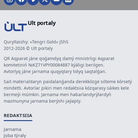
Ult portaly
Quryltaishy: «Tengri Gold» JShS
2012-2026 © Ult portaly
QR Aqparat jáne qoǵamdyq damý ministrligi Aqparat
komitetiniń №KZ71VPY00084887 kýáligi berilgen.
Avtorlyq jáne jarnama quqyqtary tolyq saqtalǵan.
Sait materialdaryn paidalanǵanda derekkózge silteme kórsetý
mindetti. Avtorlar pikiri men redaktsiia kózqarasy sáikes kele
bermeýi múmkin. Jarnama men habarlandyrýlardyń
mazmunyna jarnama berýshi jaýapty.
REDAKTSIIA
Jarnama
Joba týraly