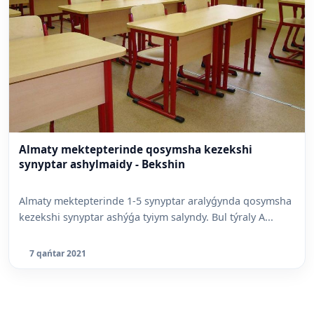
Almaty mektepterinde qosymsha kezekshi
synyptar ashylmaidy - Bekshin
Almaty mektepterinde 1-5 synyptar aralyǵynda qosymsha
kezekshi synyptar ashýǵa tyiym salyndy. Bul týraly A...
7 qańtar 2021