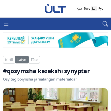
Қаз
Төте
Lat
Рус
Kirill
Latyn
Tóte
#qosymsha kezekshi synyptar
Osy teg boiynsha jariialanǵan materialdar.