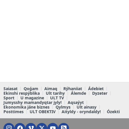
Saiasat
Qoǵam
Aimaq
Rýhaniiat
Ádebiet
Ekinshi respýblika
Ult tarihy
Álemde
Dyzeter
Sport
U magazine
ULT TV
Jumysshy mamandyqtar jyly!
Aqsaýyt
Ekonomika jáne biznes
Qylmys
Ult ainasy
Posttimes
ULT OBEKTIV
Aityldy - oryndaldy!
Ózekti