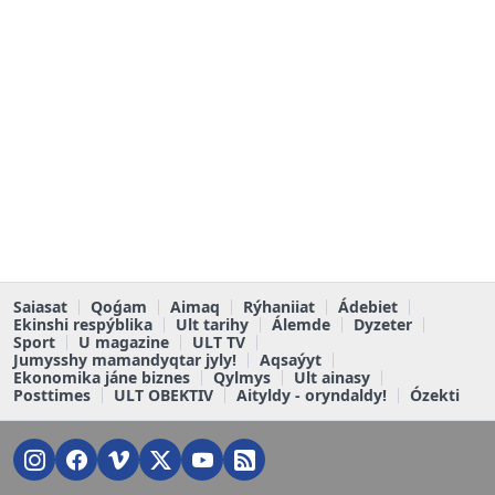
Saiasat
Qoǵam
Aimaq
Rýhaniiat
Ádebiet
Ekinshi respýblika
Ult tarihy
Álemde
Dyzeter
Sport
U magazine
ULT TV
Jumysshy mamandyqtar jyly!
Aqsaýyt
Ekonomika jáne biznes
Qylmys
Ult ainasy
Posttimes
ULT OBEKTIV
Aityldy - oryndaldy!
Ózekti