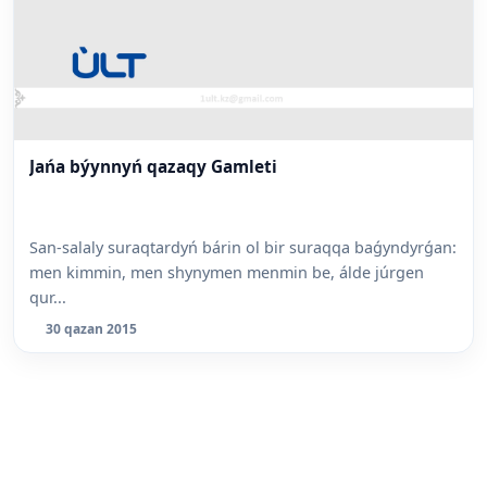
Jańa býynnyń qazaqy Gamleti
San-salaly suraqtardyń bárin ol bir suraqqa baǵyndyrǵan:
men kimmin, men shynymen menmin be, álde júrgen
qur...
30 qazan 2015