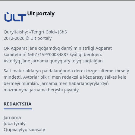
Ult portaly
Quryltaishy: «Tengri Gold» JShS
2012-2026 © Ult portaly
QR Aqparat jáne qoǵamdyq damý ministrligi Aqparat
komitetiniń №KZ71VPY00084887 kýáligi berilgen.
Avtorlyq jáne jarnama quqyqtary tolyq saqtalǵan.
Sait materialdaryn paidalanǵanda derekkózge silteme kórsetý
mindetti. Avtorlar pikiri men redaktsiia kózqarasy sáikes kele
bermeýi múmkin. Jarnama men habarlandyrýlardyń
mazmunyna jarnama berýshi jaýapty.
REDAKTSIIA
Jarnama
Joba týraly
Qupiialylyq saiasaty