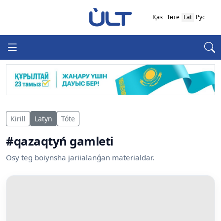
Қаз
Төте
Lat
Рус
Kirill
Latyn
Tóte
#qazaqtyń gamleti
Osy teg boiynsha jariialanǵan materialdar.