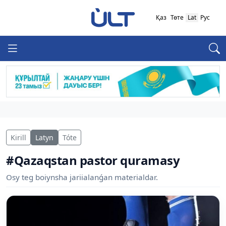
Қаз
Төте
Lat
Рус
Kirill
Latyn
Tóte
#Qazaqstan pastor quramasy
Osy teg boiynsha jariialanǵan materialdar.