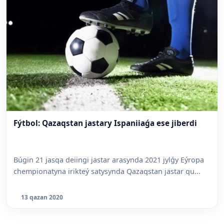
Fýtbol: Qazaqstan jastary Ispaniiaǵa ese jiberdi
Búgin 21 jasqa deiingi jastar arasynda 2021 jylǵy Eýropa
chempionatyna irikteý satysynda Qazaqstan jastar qu...
13 qazan 2020