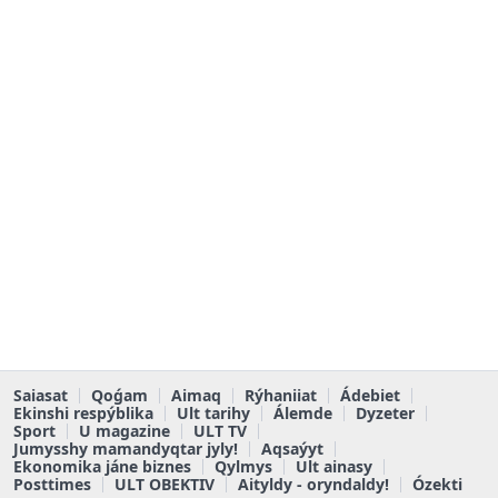
Saiasat
Qoǵam
Aimaq
Rýhaniiat
Ádebiet
Ekinshi respýblika
Ult tarihy
Álemde
Dyzeter
Sport
U magazine
ULT TV
Jumysshy mamandyqtar jyly!
Aqsaýyt
Ekonomika jáne biznes
Qylmys
Ult ainasy
Posttimes
ULT OBEKTIV
Aityldy - oryndaldy!
Ózekti