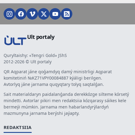
Ult portaly
Quryltaishy: «Tengri Gold» JShS
2012-2026 © Ult portaly
QR Aqparat jáne qoǵamdyq damý ministrligi Aqparat
komitetiniń №KZ71VPY00084887 kýáligi berilgen.
Avtorlyq jáne jarnama quqyqtary tolyq saqtalǵan.
Sait materialdaryn paidalanǵanda derekkózge silteme kórsetý
mindetti. Avtorlar pikiri men redaktsiia kózqarasy sáikes kele
bermeýi múmkin. Jarnama men habarlandyrýlardyń
mazmunyna jarnama berýshi jaýapty.
REDAKTSIIA